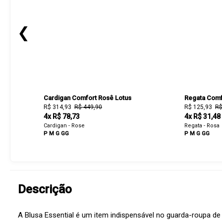
❮
Cardigan Comfort Rosê Lotus
Regata Comf
R$ 314,93
R$ 449,90
R$ 125,93
R$
4x R$ 78,73
4x R$ 31,48
Cardigan - Rose
Regata - Rosa
P
M
G
GG
P
M
G
GG
Descrição
A Blusa Essential é um item indispensável no guarda-roupa de 