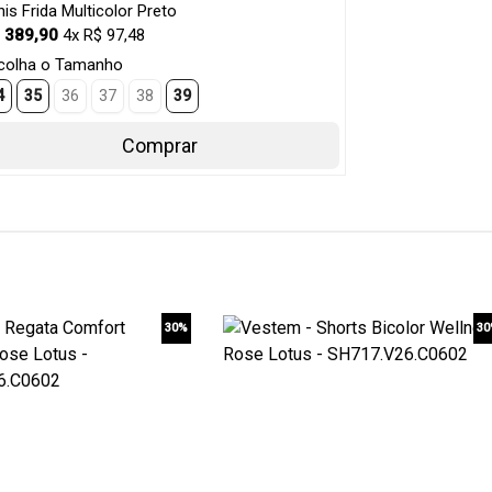
nis Frida Multicolor Preto
 389,90
4x R$ 97,48
colha o Tamanho
4
35
36
37
38
39
Comprar
30%
3