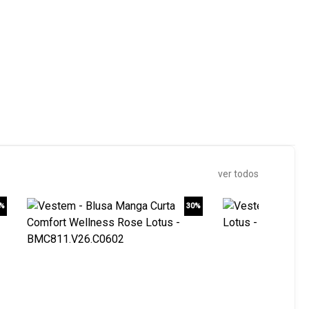
ver todos
0%
30%