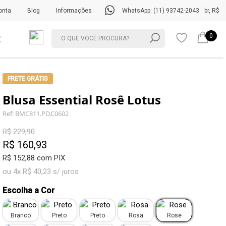
onta
Blog
Informações
WhatsApp: (11) 93742-2043
br, R$
0
FRETE GRÁTIS
Blusa Essential Rosê Lotus
Ref: BMC811.PD.C0602
R$ 229,90
R$ 160,93
R$ 152,88 com PIX
ou 4x R$ 40,23 s/ juros
Escolha a Cor
Branco
Preto
Preto
Rosa
Rose