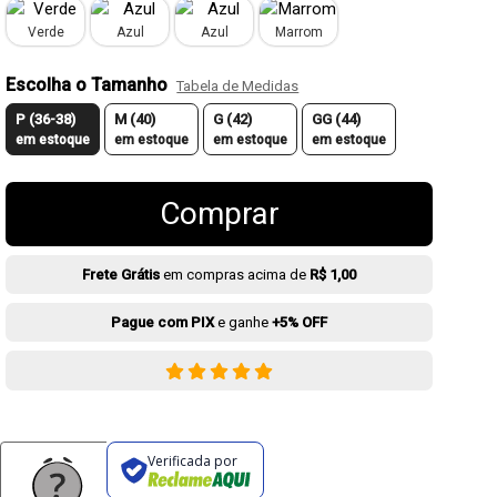
Verde
Azul
Azul
Marrom
Escolha o Tamanho
Tabela de Medidas
P (36-38)
M (40)
G (42)
GG (44)
em estoque
em estoque
em estoque
em estoque
Comprar
Frete Grátis
em compras acima de
R$ 1,00
Pague com PIX
e ganhe
+5% OFF
Verificada por