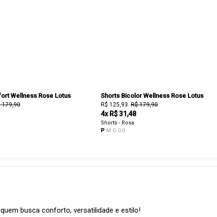
ort Wellness Rose Lotus
Shorts Bicolor Wellness Rose Lotus
 179,90
R$ 125,93
R$ 179,90
4x R$ 31,48
Shorts - Rosa
P
M
G
GG
quem busca conforto, versatilidade e estilo!