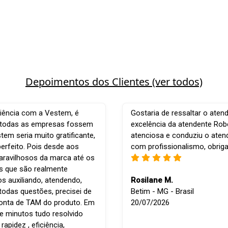
Depoimentos dos Clientes (ver todos)
iência com a Vestem, é
Gostaria de ressaltar o aten
e todas as empresas fossem
excelência da atendente Robe
em seria muito gratificante,
atenciosa e conduziu o ate
perfeito. Pois desde aos
com profissionalismo, obrig
ravilhosos da marca até os
is que são realmente
os auxiliando, atendendo,
Rosilane M.
todas questões, precisei de
Betim - MG - Brasil
conta de TAM do produto. Em
20/07/2026
e minutos tudo resolvido
apidez , eficiência,