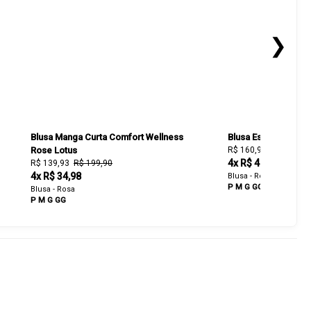
❯
Blusa Manga Curta Comfort Wellness
Blusa Essential Ros
Rose Lotus
R$ 160,93
R$ 229,90
4x R$ 40,23
R$ 139,93
R$ 199,90
4x R$ 34,98
Blusa - Rose
P
M
G
GG
Blusa - Rosa
P
M
G
GG