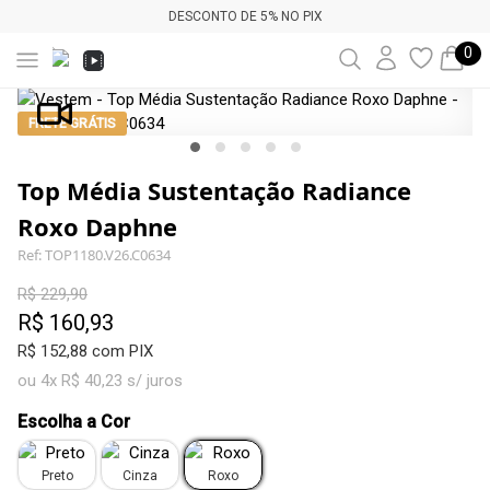
DESCONTO DE 5% NO PIX
0
FRETE GRÁTIS
Top Média Sustentação Radiance
Roxo Daphne
Ref: TOP1180.V26.C0634
R$ 229,90
R$ 160,93
R$ 152,88 com PIX
ou 4x R$ 40,23 s/ juros
Escolha a Cor
Preto
Cinza
Roxo