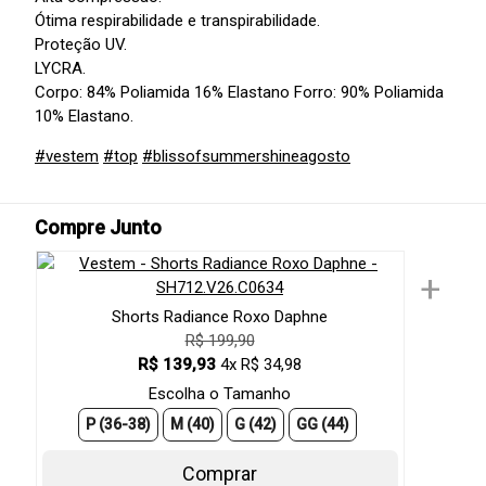
Ótima respirabilidade e transpirabilidade.
Proteção UV.
LYCRA.
Corpo: 84% Poliamida 16% Elastano Forro: 90% Poliamida
10% Elastano.
#vestem
#top
#blissofsummershineagosto
Compre Junto
+
Shorts Radiance Roxo Daphne
R$ 199,90
R$ 139,93
4x R$ 34,98
Escolha o Tamanho
P (36-38)
M (40)
G (42)
GG (44)
Comprar