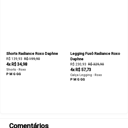
Shorts Radiance Roxo Daphne
Legging Fusô Radiance Roxo
R$ 139,93
R$ 199,90
Daphne
4x R$ 34,98
R$ 230,93
R$ 329,90
4x R$ 57,73
Shorts - Roxo
P
M
G
GG
Calça Legging - Roxo
P
M
G
GG
Comentários