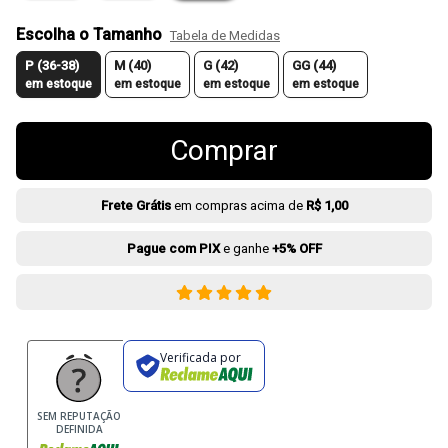
Escolha o Tamanho
Tabela de Medidas
P (36-38)
M (40)
G (42)
GG (44)
em estoque
em estoque
em estoque
em estoque
Comprar
Frete Grátis
em compras acima de
R$ 1,00
Pague com PIX
e ganhe
+5% OFF
Verificada por
SEM REPUTAÇÃO
DEFINIDA