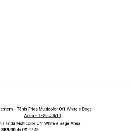
nis Frida Multicolor Off White e Bege Areia
 389,90
4x R$ 97,48