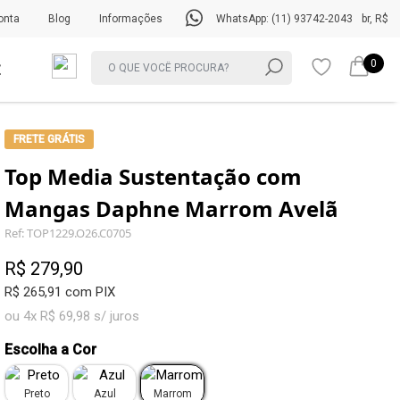
onta
Blog
Informações
WhatsApp: (11) 93742-2043
br, R$
0
FRETE GRÁTIS
Top Media Sustentação com
Mangas Daphne Marrom Avelã
Ref: TOP1229.O26.C0705
R$ 279,90
R$ 265,91 com PIX
ou 4x R$ 69,98 s/ juros
Escolha a Cor
Preto
Azul
Marrom