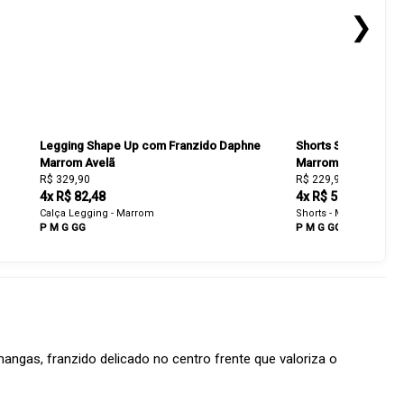
❯
Legging Shape Up com Franzido Daphne
Shorts Shape Up c
Marrom Avelã
Marrom Avelã
R$ 329,90
R$ 229,90
4x R$ 82,48
4x R$ 57,48
Calça Legging - Marrom
Shorts - Marrom
P
M
G
GG
P
M
G
GG
gas, franzido delicado no centro frente que valoriza o