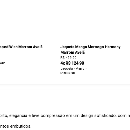
pped Wish Marrom Avelã
Jaqueta Manga Morcego Harmony
Marrom Avelã
R$ 499,90
4x R$ 124,98
rrom
Jaqueta - Marrom
P
M
G
GG
, elegância e leve compressão em um design sofisticado, com man
entos embutidos.