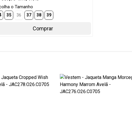
colha o Tamanho
4
35
36
37
38
39
Comprar