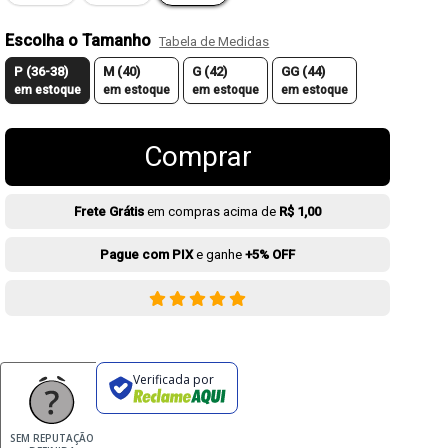
Escolha o Tamanho
Tabela de Medidas
P (36-38)
M (40)
G (42)
GG (44)
em estoque
em estoque
em estoque
em estoque
Comprar
Frete Grátis
em compras acima de
R$ 1,00
Pague com PIX
e ganhe
+5% OFF
Verificada por
SEM REPUTAÇÃO