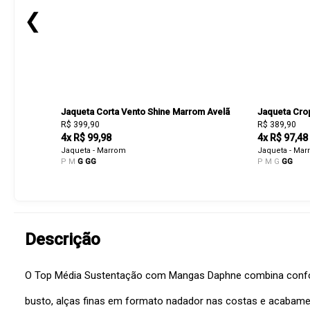
❮
Jaqueta Corta Vento Shine Marrom Avelã
Jaqueta Cro
R$ 399,90
R$ 389,90
4x R$ 99,98
4x R$ 97,48
Jaqueta - Marrom
Jaqueta - Ma
P
M
G
GG
P
M
G
GG
Descrição
O Top Média Sustentação com Mangas Daphne combina conforto
busto, alças finas em formato nadador nas costas e acabam