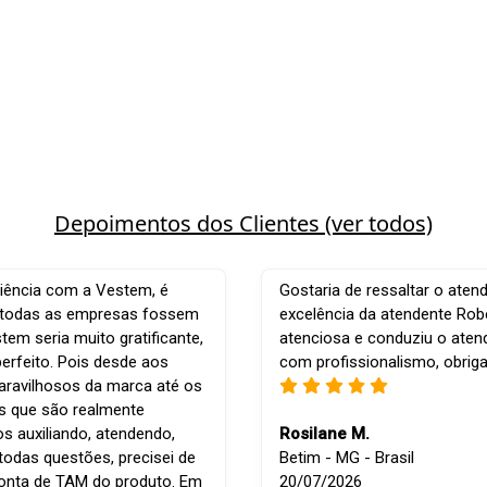
Depoimentos dos Clientes (ver todos)
iência com a Vestem, é
Gostaria de ressaltar o aten
e todas as empresas fossem
excelência da atendente Robe
em seria muito gratificante,
atenciosa e conduziu o ate
perfeito. Pois desde aos
com profissionalismo, obrig
ravilhosos da marca até os
is que são realmente
os auxiliando, atendendo,
Rosilane M.
todas questões, precisei de
Betim - MG - Brasil
conta de TAM do produto. Em
20/07/2026