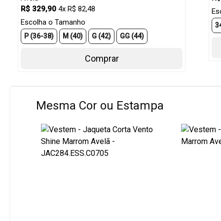
R$ 329,90
4x R$ 82,48
Es
Escolha o Tamanho
3
P (36-38)
M (40)
G (42)
GG (44)
Comprar
Mesma Cor ou Estampa