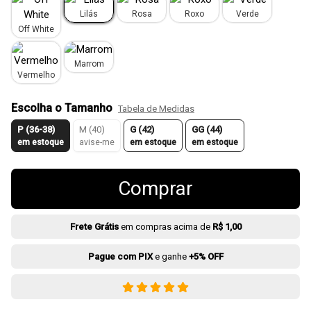
Lilás
Rosa
Roxo
Verde
Off White
Marrom
Vermelho
Escolha o Tamanho
Tabela de Medidas
P (36-38)
M (40)
G (42)
GG (44)
em estoque
avise-me
em estoque
em estoque
Comprar
Frete Grátis
em compras acima de
R$ 1,00
Pague com PIX
e ganhe
+5% OFF