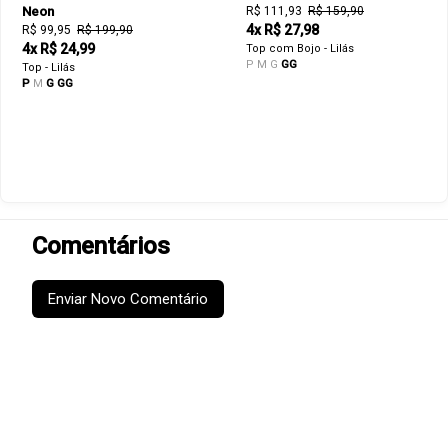
Neon
R$ 111,93
R$ 159,90
4x R$ 27,98
R$ 99,95
R$ 199,90
4x R$ 24,99
Top com Bojo - Lilás
P
M
G
GG
Top - Lilás
P
M
G
GG
Comentários
Enviar Novo Comentário