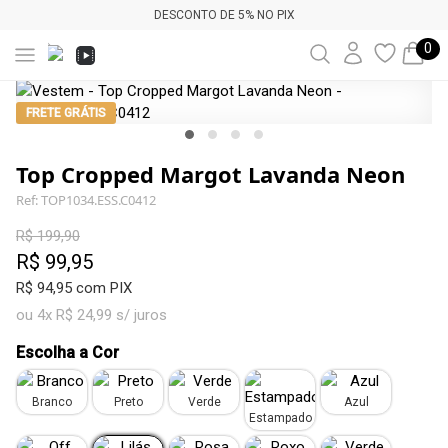
DESCONTO DE 5% NO PIX
0
FRETE GRÁTIS
Top Cropped Margot Lavanda Neon
Ref: TOP1034.ESS.C0412
R$ 199,90
R$ 99,95
R$ 94,95 com PIX
ou 4x R$ 24,99 s/ juros
Escolha a Cor
Branco
Preto
Verde
Azul
Estampado