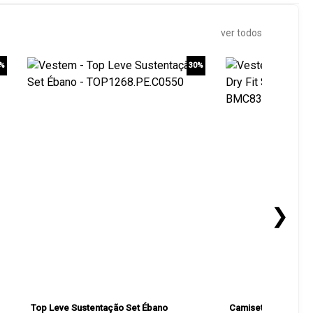
ver todos
0%
30%
❯
Top Leve Sustentação Set Ébano
Camiseta Manga Curt