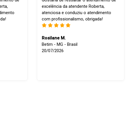
dimento de
Gostaria de ressaltar o atendimento de
rta,
excelência da atendente Roberta,
ndimento
atenciosa e conduziu o atendimento
ada!
com profissionalismo, obrigada!
Rosilane M.
Betim - MG - Brasil
20/07/2026