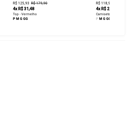
R$ 125,93
R$ 179,90
R$ 118,93
R$ 169,90
4x R$ 31,48
4x R$ 29,73
Top - Vermelho
Camiseta - Vermelho
P
M
G
GG
P
M
G
GG