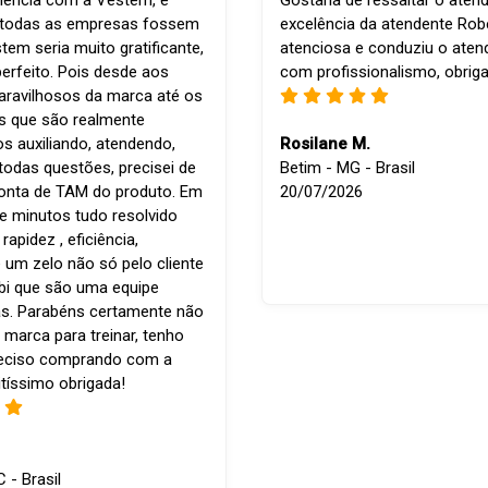
iência com a Vestem, é
Gostaria de ressaltar o aten
e todas as empresas fossem
excelência da atendente Robe
em seria muito gratificante,
atenciosa e conduziu o ate
perfeito. Pois desde aos
com profissionalismo, obrig
ravilhosos da marca até os
is que são realmente
os auxiliando, atendendo,
Rosilane M.
todas questões, precisei de
Betim - MG - Brasil
conta de TAM do produto. Em
20/07/2026
e minutos tudo resolvido
apidez , eficiência,
 um zelo não só pelo cliente
bi que são uma equipe
s. Parabéns certamente não
 marca para treinar, tenho
reciso comprando com a
tíssimo obrigada!
C - Brasil