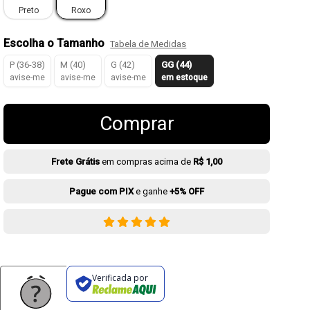
Preto
Roxo
Escolha o Tamanho
Tabela de Medidas
P (36-38)
M (40)
G (42)
GG (44)
avise-me
avise-me
avise-me
em estoque
Comprar
Frete Grátis
em compras acima de
R$ 1,00
Pague com PIX
e ganhe
+5% OFF
Verificada por