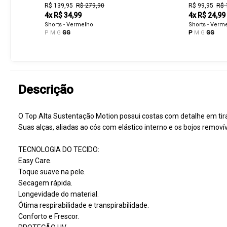
R$ 139,95
R$ 279,90
R$ 99,95
R$ 
4x R$ 34,99
4x R$ 24,99
Shorts - Vermelho
Shorts - Verm
P
M
G
GG
P
M
G
GG
Descrição
O Top Alta Sustentação Motion possui costas com detalhe em tiras
Suas alças, aliadas ao cós com elástico interno e os bojos remov
TECNOLOGIA DO TECIDO:
Easy Care.
Toque suave na pele.
Secagem rápida.
Longevidade do material.
Ótima respirabilidade e transpirabilidade.
Conforto e Frescor.