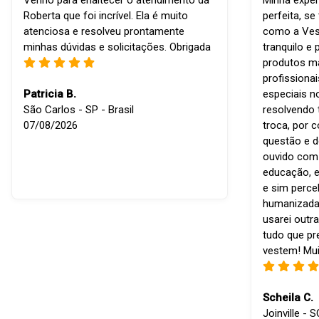
Venho para enaltecer o atendimento da
Minha exper
Roberta que foi incrível. Ela é muito
perfeita, s
atenciosa e resolveu prontamente
como a Vest
minhas dúvidas e solicitações. Obrigada
tranquilo e 
produtos ma
profissiona
Patricia B.
especiais n
São Carlos - SP - Brasil
resolvendo 
07/08/2026
troca, por 
questão e d
ouvido com r
educação, e
e sim perce
humanizada
usarei outra
tudo que p
vestem! Mui
Scheila C.
Joinville - S