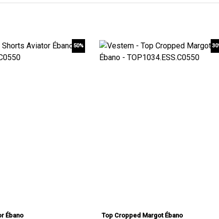
50%
3
or Ébano
Top Cropped Margot Ébano