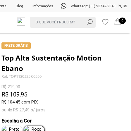
onta
Blog
Informações
WhatsApp: (11) 93742-2043
br, R$
0
FRETE GRÁTIS
Top Alta Sustentação Motion
Ebano
Ref: TOP1130.I25.C0550
R$ 219,90
R$ 109,95
R$ 104,45 com PIX
ou 4x R$ 27,49 s/ juros
Escolha a Cor