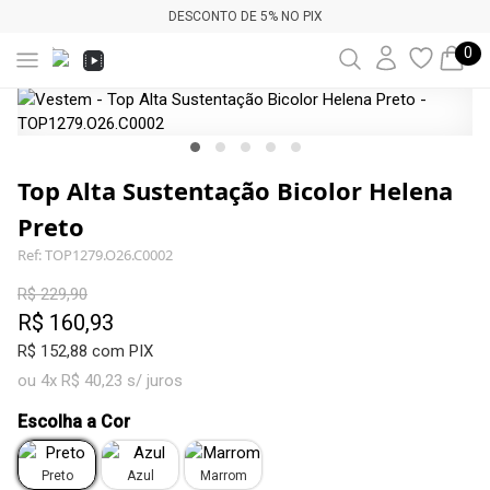
DESCONTO DE 5% NO PIX
0
Top Alta Sustentação Bicolor Helena
Preto
Ref: TOP1279.O26.C0002
R$ 229,90
R$ 160,93
R$ 152,88 com PIX
ou 4x R$ 40,23 s/ juros
Escolha a Cor
Preto
Azul
Marrom