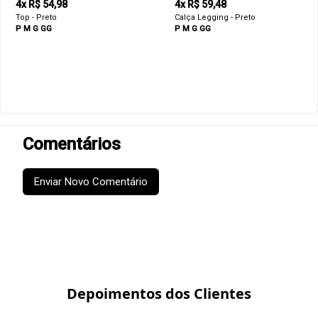
4x R$ 54,98
4x R$ 59,48
Top - Preto
Calça Legging - Preto
P
M
G
GG
P
M
G
GG
Comentários
Enviar Novo Comentário
Depoimentos dos Clientes