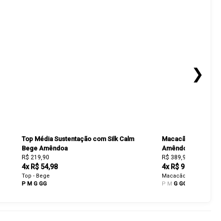
❯
Top Média Sustentação com Silk Calm
Macacão com Bols
Bege Amêndoa
Amêndoa
R$ 219,90
R$ 389,90
4x R$ 54,98
4x R$ 97,48
Top - Bege
Macacão - Bege
P
M
G
GG
P
M
G
GG