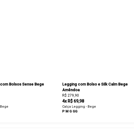
 com Bolsos Sense Bege
Legging com Bolso e Silk Calm Bege
Amêndoa
R$ 279,90
4x R$ 69,98
 Bege
Calça Legging - Bege
P
M
G
GG