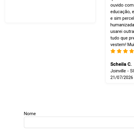
ouvido com r
educação, e
e sim perce
humanizada
usarei outra
tudo que p
vestem! Mui
Scheila C.
Joinville - S
21/07/2026
Nome