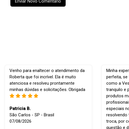
Enviar Novo Comentário
Venho para enaltecer o atendimento da
Minha exper
Roberta que foi incrível. Ela é muito
perfeita, s
atenciosa e resolveu prontamente
como a Vest
minhas dúvidas e solicitações. Obrigada
tranquilo e 
produtos ma
profissiona
Patricia B.
especiais n
São Carlos - SP - Brasil
resolvendo 
07/08/2026
troca, por 
questão e d