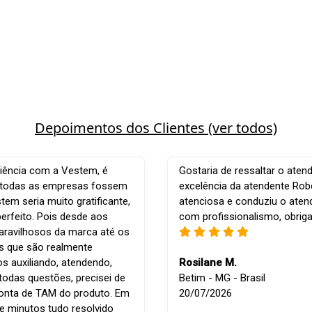
Depoimentos dos Clientes (ver todos)
iência com a Vestem, é
Gostaria de ressaltar o aten
e todas as empresas fossem
excelência da atendente Robe
em seria muito gratificante,
atenciosa e conduziu o ate
perfeito. Pois desde aos
com profissionalismo, obrig
ravilhosos da marca até os
is que são realmente
os auxiliando, atendendo,
Rosilane M.
todas questões, precisei de
Betim - MG - Brasil
conta de TAM do produto. Em
20/07/2026
e minutos tudo resolvido