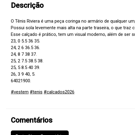
Descrição
O Tênis Riviera é uma peça coringa no armário de qualquer u
Possui sola levemente mais alta na parte traseira, o que traz c
Esse calçado é prático, tem um visual moderno, além de se
23, 0 5.5 36 35.
24, 2 6 36.5 36.
24, 8 7 38 37.
25, 2 7.5 38.5 38.
25, 5 8.5 40 39.
26, 3 9 40, 5.
64021900.
#vestem
#tenis
#calcados2026
Comentários