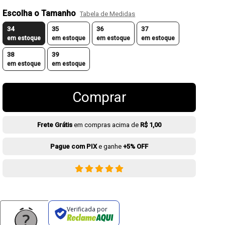
Escolha o Tamanho
Tabela de Medidas
34
35
36
37
em estoque
em estoque
em estoque
em estoque
38
39
em estoque
em estoque
Comprar
Frete Grátis
em compras acima de
R$ 1,00
Pague com PIX
e ganhe
+5% OFF
Verificada por