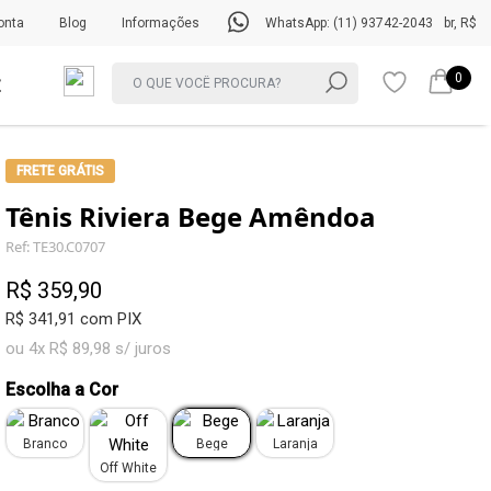
onta
Blog
Informações
WhatsApp: (11) 93742-2043
br, R$
0
FRETE GRÁTIS
Tênis Riviera Bege Amêndoa
Ref: TE30.C0707
R$ 359,90
R$ 341,91 com PIX
ou 4x R$ 89,98 s/ juros
Escolha a Cor
Branco
Bege
Laranja
Off White