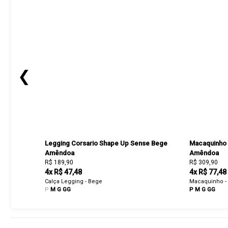
❮
Legging Corsario Shape Up Sense Bege
Macaquinho
Amêndoa
Amêndoa
R$ 189,90
R$ 309,90
4x R$ 47,48
4x R$ 77,48
Calça Legging - Bege
Macaquinho -
P
M
G
GG
P
M
G
GG