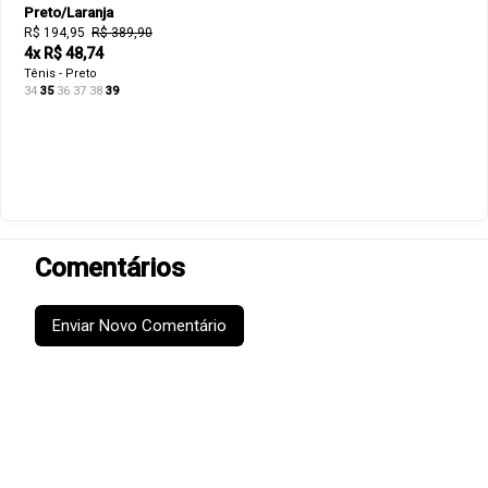
Preto/Laranja
R$ 194,95
R$ 389,90
4x R$ 48,74
Tênis - Preto
34
35
36
37
38
39
Comentários
Enviar Novo Comentário