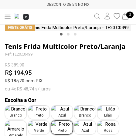
DESCONTO DE 5% NO PIX
0
FRETE GRÁTIS
Tenis Frida Multicolor Preto/Laranja
Ref: TE20.C0499
R$ 389,90
R$ 194,95
R$ 185,20 com PIX
ou 4x R$ 48,74 s/ juros
Escolha a Cor
Branco
Preto
Azul
Branco
Lilás
Verde
Preto
Azul
Rosa
Amarelo