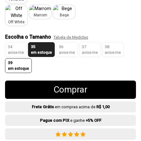
Marrom
Bege
Off White
Escolha o Tamanho
Tabela de Medidas
34
35
36
37
38
avise-me
em estoque
avise-me
avise-me
avise-me
39
em estoque
Comprar
Frete Grátis
em compras acima de
R$ 1,00
Pague com PIX
e ganhe
+5% OFF