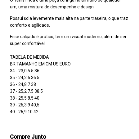
O Tênis Frida é uma peça coringa no armário de qualquer
um, uma mistura de desempenho e design.
Possui sola levemente mais alta na parte traseira, o que traz
conforto e agilidade.
Esse calçado é prático, tem um visual moderno, além de ser
super confortável.
TABELA DE MEDIDA
BR TAMANHO EM CM US EURO
34 - 23,0 5.5 36
35 - 24,2 6 36.5
36 - 24,8 7 38
37 - 25,2 7.5 38.5
38 - 25,5 8.5 40
39 - 26,3 9 40,5
40 - 26,9 10 42
Compre Junto