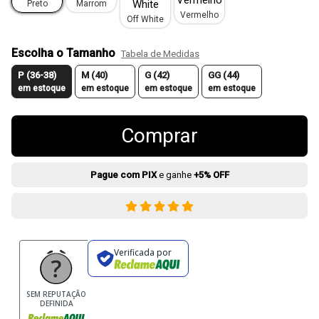
Preto
Marrom
Vermelho
Off White
Escolha o Tamanho
Tabela de Medidas
P (36-38)
M (40)
G (42)
GG (44)
em estoque
em estoque
em estoque
em estoque
Comprar
Pague com PIX
e ganhe
+5% OFF
Verificada por
SEM REPUTAÇÃO
DEFINIDA