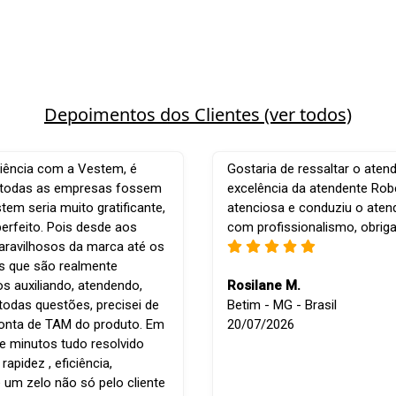
Depoimentos dos Clientes (ver todos)
iência com a Vestem, é
Gostaria de ressaltar o aten
e todas as empresas fossem
excelência da atendente Robe
em seria muito gratificante,
atenciosa e conduziu o ate
perfeito. Pois desde aos
com profissionalismo, obrig
ravilhosos da marca até os
is que são realmente
os auxiliando, atendendo,
Rosilane M.
todas questões, precisei de
Betim - MG - Brasil
conta de TAM do produto. Em
20/07/2026
e minutos tudo resolvido
apidez , eficiência,
 um zelo não só pelo cliente