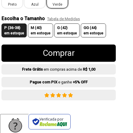
Preto
Azul
Verde
Escolha o Tamanho
Tabela de Medidas
P (36-38)
M (40)
G (42)
GG (44)
em estoque
em estoque
em estoque
em estoque
Comprar
Frete Grátis
em compras acima de
R$ 1,00
Pague com PIX
e ganhe
+5% OFF
Verificada por