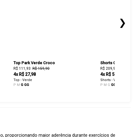
❯
Top Park Verde Croco
Shorts Contrast Ve
R$ 111,93
R$ 159,90
R$ 209,90
4x R$ 27,98
4x R$ 52,48
Top - Verde
Shorts - Verde
P
M
G
GG
P
M
G
GG
o, proporcionando maior aderência durante exercícios de