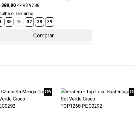
 389,90
4x R$ 97,48
colha o Tamanho
4
35
36
37
38
39
Comprar
30%
3