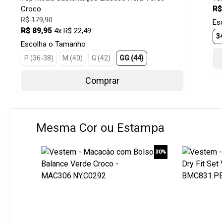
Croco
R$
R$ 179,90
Es
R$ 89,95
4x R$ 22,49
3
Escolha o Tamanho
P (36-38)
M (40)
G (42)
GG (44)
Comprar
Mesma Cor ou Estampa
30%