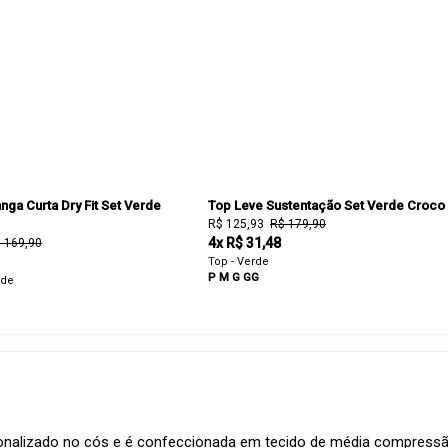
ga Curta Dry Fit Set Verde
Top Leve Sustentação Set Verde Croco
R$ 125,93
R$ 179,90
4x R$ 31,48
 169,90
Top - Verde
P
M
G
GG
rde
sonalizado no cós e é confeccionada em tecido de média compressã