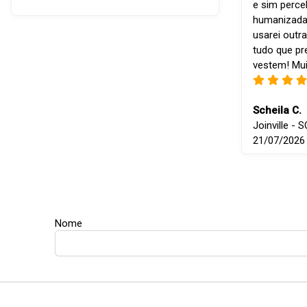
e sim perce
humanizada
usarei outra
tudo que p
vestem! Mui
Scheila C.
Joinville - S
21/07/2026
Nome