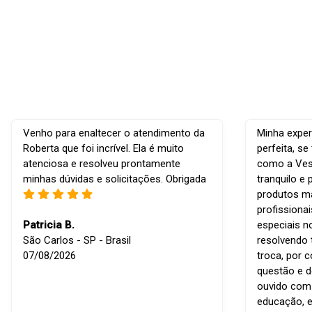
Venho para enaltecer o atendimento da
Minha exper
Roberta que foi incrível. Ela é muito
perfeita, s
atenciosa e resolveu prontamente
como a Vest
minhas dúvidas e solicitações. Obrigada
tranquilo e 
produtos ma
profissiona
Patricia B.
especiais n
São Carlos - SP - Brasil
resolvendo 
07/08/2026
troca, por 
questão e d
ouvido com r
educação, e