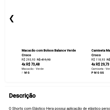
❮
Macacão com Bolsos Balance Verde
Camiseta Man
Croco
Croco
R$ 293,93
R$ 419,90
R$ 118,93
R$
4x R$ 73,48
4x R$ 29,73
Macacão - Verde
Camiseta - Ve
P
M
G
P
M
G
GG
Descrição
O Shorts com Elástico Hera possui aplicação de elástico per