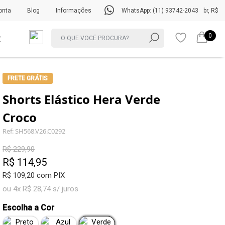
onta
Blog
Informações
WhatsApp: (11) 93742-2043
br, R$
0
FRETE GRÁTIS
Shorts Elástico Hera Verde
Croco
Ref: SH568.V26.C0292
R$ 229,90
R$ 114,95
R$ 109,20 com PIX
ou 4x R$ 28,74 s/ juros
Escolha a Cor