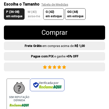
Escolha o Tamanho
Tabela de Medidas
P (36-38)
M (40)
G (42)
GG (44)
em estoque
avise-me
em estoque
em estoque
Comprar
Frete Grátis
em compras acima de
R$ 1,00
Pague com PIX
e ganhe
+5% OFF
Verificada por
SEM REPUTAÇÃO
DEFINIDA