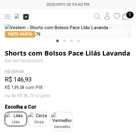
DESCONTO DE 5% NO PIX
0
FRETE GRÁTIS
Shorts com Bolsos Pace Lilás Lavanda
Ref: SH719.V26.C0279
R$ 209,90
R$ 146,93
R$ 139,58 com PIX
ou 4x R$ 36,73 s/ juros
Escolha a Cor
Lilás
Cinza
Vermelho