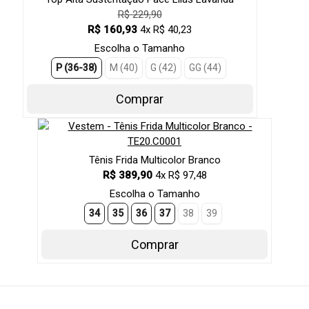
R$ 229,90
R$ 160,93
4x R$ 40,23
Escolha o Tamanho
P (36-38)
M (40)
G (42)
GG (44)
Comprar
Tênis Frida Multicolor Branco
R$ 389,90
4x R$ 97,48
Escolha o Tamanho
34
35
36
37
38
39
Comprar