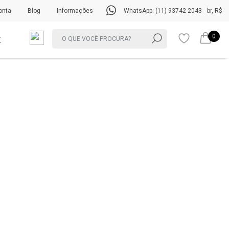
onta
Blog
Informações
WhatsApp: (11) 93742-2043
br, R$
0