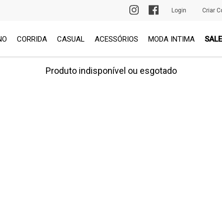
PRIMEIRA TROCA GRÁTIS
Login
Criar C
NO
CORRIDA
CASUAL
ACESSÓRIOS
MODA INTIMA
SALE
Produto indisponível ou esgotado