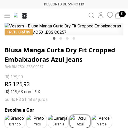
DESCONTO DE 5% NO PIX
0
FRETE GRÁTIS
Blusa Manga Curta Dry Fit Cropped
Embaixadoras Azul Jeans
Ref: BMC501.ESS.C0257
R$ 179,90
R$ 125,93
R$ 119,63 com PIX
ou 4x R$ 31,48 s/ juros
Escolha a Cor
Branco
Preto
Laranja
Azul
Verde