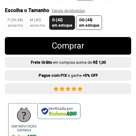
Escolha o Tamanho
Tabela de Medidas
P (36-38)
M (40)
G (42)
GG (44)
avise-me
avise-me
em estoque
em estoque
Comprar
Frete Grátis
em compras acima de
R$ 1,00
Pague com PIX
e ganhe
+5% OFF
Verificada por
SEM REPUTAÇÃO
DEFINIDA