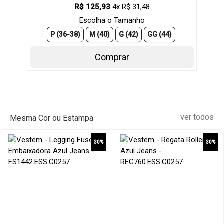
R$ 125,93
4x R$ 31,48
Escolha o Tamanho
P (36-38)
M (40)
G (42)
GG (44)
Comprar
ver todos
Mesma Cor ou Estampa
30%
30%