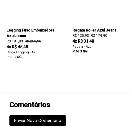
Legging Fuso Embaixadora
Regata Roller Azul Jeans
Azul Jeans
R$ 125,93
R$ 179,90
4x R$ 31,48
R$ 181,93
R$ 259,90
4x R$ 45,48
Regata - Azul
P
M
G
GG
Calça Legging - Azul
P
M
G
GG
Comentários
Enviar Novo Comentário