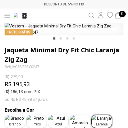
DESCONTO DE 5% NO PIX
0
FRETE GRÁTIS
Jaqueta Minimal Dry Fit Chic Laranja
Zig Zag
Ref: JAC88.ESS.C0247
R$ 279,90
R$ 195,93
R$ 186,13 com PIX
ou 4x R$ 48,98 s/ juros
Escolha a Cor
Branco
Preto
Azul
Laranja