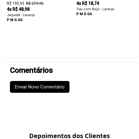
4x R$ 18,74
R$ 195,93
R$ 279,90
4x R$ 48,98
Top com Bojo - Laranja
P
M
G
GG
Jaqueta - Laranja
P
M
G
GG
Comentários
Enviar Novo Comentário
Depoimentos dos Clientes