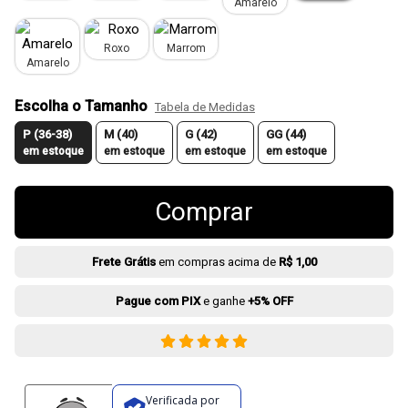
Amarelo
Roxo
Marrom
Amarelo
Escolha o Tamanho
Tabela de Medidas
P (36-38)
M (40)
G (42)
GG (44)
em estoque
em estoque
em estoque
em estoque
Comprar
Frete Grátis
em compras acima de
R$ 1,00
Pague com PIX
e ganhe
+5% OFF
Verificada por