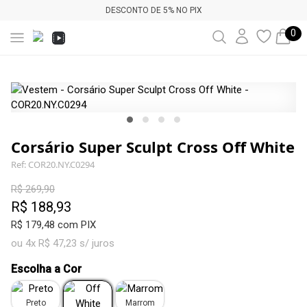
DESCONTO DE 5% NO PIX
0
Corsário Super Sculpt Cross Off White
Ref: COR20.NY.C0294
R$ 269,90
R$ 188,93
R$ 179,48 com PIX
ou 4x R$ 47,23 s/ juros
Escolha a Cor
Preto
Marrom