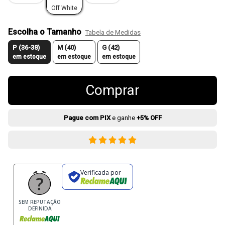
Off White
Escolha o Tamanho
Tabela de Medidas
P (36-38)
M (40)
G (42)
em estoque
em estoque
em estoque
Comprar
Pague com PIX
e ganhe
+5% OFF
Verificada por
SEM REPUTAÇÃO
DEFINIDA