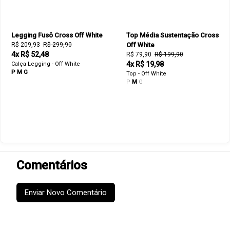
Legging Fusô Cross Off White
Top Média Sustentação Cross
R$ 209,93
R$ 299,90
Off White
4x R$ 52,48
R$ 79,90
R$ 199,90
4x R$ 19,98
Calça Legging - Off White
P
M
G
Top - Off White
P
M
G
Comentários
Enviar Novo Comentário