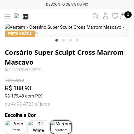
DESCONTO DE 5% NO PIX
0
FRETE GRÁTIS
Corsário Super Sculpt Cross Marrom
Mascavo
Ref: COR20.NY.C0729
R$ 269,90
R$ 188,93
R$ 179,48 com PIX
ou 4x R$ 47,23 s/ juros
Escolha a Cor
Preto
Marrom