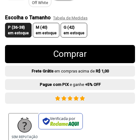
Off White
Escolha o Tamanho
Tabela de Medidas
P (36-38)
M (40)
G (42)
em estoque
em estoque
em estoque
Comprar
Frete Grátis
em compras acima de
R$ 1,00
Pague com PIX
e ganhe
+5% OFF
Verificada por
SEM REPUTAÇÃO