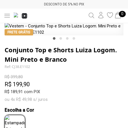
DESCONTO DE 5% NO PIX
0
FRETE GRÁTIS
Conjunto Top e Shorts Luiza Logom.
Mini Preto e Branco
Ref: CJ38.E1102
R$ 399,80
R$ 199,90
R$ 189,91 com PIX
ou 4x R$ 49,98 s/ juros
Escolha a Cor