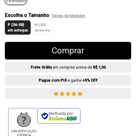
Estampado
Escolha o Tamanho
Tabela de Medidas
P (36-38)
M (40)
em estoque
avise-me
Comprar
Frete Grátis
em compras acima de
R$ 1,00
Pague com PIX
e ganhe
+5% OFF
Verificada por
SEM REPUTAÇÃO
DEFINIDA