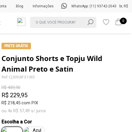
onta
Blog
Informações
WhatsApp: (11) 93742-2043
br, R$
0
FRETE GRÁTIS
Conjunto Shorts e Topju Wild
Animal Preto e Satin
Ref: CJ309.BF.E1365
R$ 459,90
R$ 229,95
R$ 218,45 com PIX
ou 4x R$ 57,49 s/ juros
Escolha a Cor