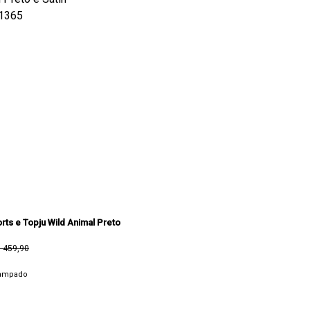
rts e Topju Wild Animal Preto
 459,90
tampado