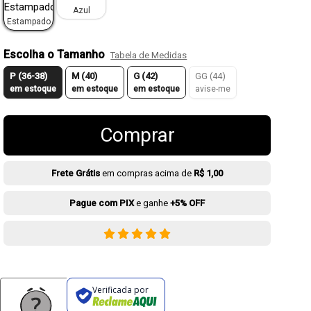
Azul
Estampado
Escolha o Tamanho
Tabela de Medidas
P (36-38)
M (40)
G (42)
GG (44)
em estoque
em estoque
em estoque
avise-me
Comprar
Frete Grátis
em compras acima de
R$ 1,00
Pague com PIX
e ganhe
+5% OFF
Verificada por