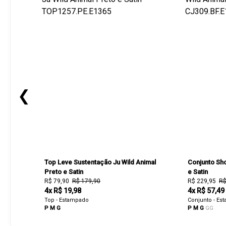
❮
Top Leve Sustentação Ju Wild Animal
Conjunto Sho
Preto e Satin
e Satin
R$ 79,90
R$ 179,90
R$ 229,95
R$
4x R$ 19,98
4x R$ 57,49
Top - Estampado
Conjunto - Es
P
M
G
P
M
G
GG