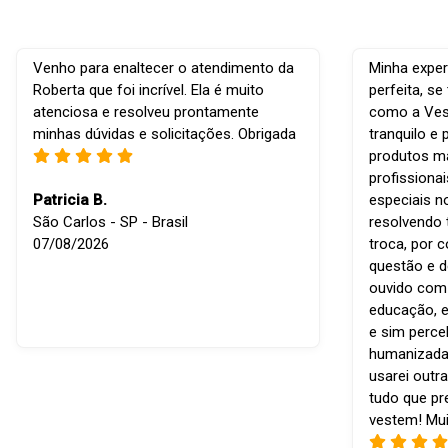
Venho para enaltecer o atendimento da
Minha exper
Roberta que foi incrível. Ela é muito
perfeita, s
atenciosa e resolveu prontamente
como a Vest
minhas dúvidas e solicitações. Obrigada
tranquilo e 
produtos ma
profissiona
Patricia B.
especiais n
São Carlos - SP - Brasil
resolvendo 
07/08/2026
troca, por 
questão e d
ouvido com r
educação, e
e sim perce
humanizada
usarei outra
tudo que p
vestem! Mui