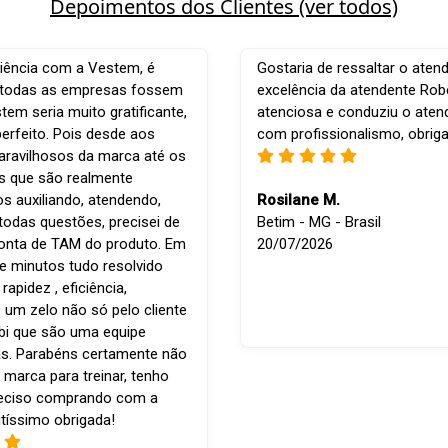
Depoimentos dos Clientes (ver todos)
iência com a Vestem, é
Gostaria de ressaltar o aten
e todas as empresas fossem
excelência da atendente Robe
em seria muito gratificante,
atenciosa e conduziu o ate
perfeito. Pois desde aos
com profissionalismo, obrig
ravilhosos da marca até os
is que são realmente
os auxiliando, atendendo,
Rosilane M.
todas questões, precisei de
Betim - MG - Brasil
conta de TAM do produto. Em
20/07/2026
e minutos tudo resolvido
apidez , eficiência,
 um zelo não só pelo cliente
bi que são uma equipe
s. Parabéns certamente não
 marca para treinar, tenho
reciso comprando com a
tíssimo obrigada!