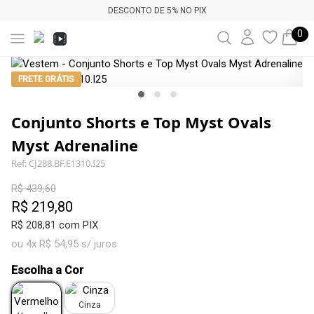
DESCONTO DE 5% NO PIX
0
FRETE GRÁTIS
Conjunto Shorts e Top Myst Ovals
Myst Adrenaline
Ref: CJ288.BF.E1310.I25
R$ 439,60
R$ 219,80
R$ 208,81 com PIX
ou 4x R$ 54,95 s/ juros
Escolha a Cor
Cinza