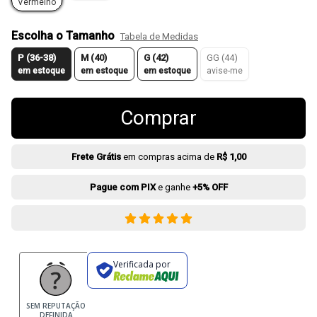
Vermelho
Escolha o Tamanho
Tabela de Medidas
P (36-38)
M (40)
G (42)
GG (44)
em estoque
em estoque
em estoque
avise-me
Comprar
Frete Grátis
em compras acima de
R$ 1,00
Pague com PIX
e ganhe
+5% OFF
Verificada por
SEM REPUTAÇÃO
DEFINIDA