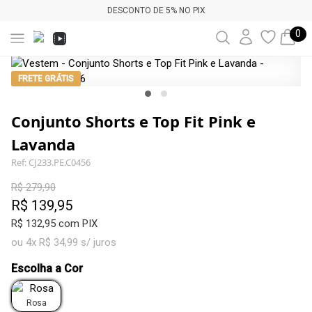
DESCONTO DE 5% NO PIX
0
FRETE GRÁTIS
Conjunto Shorts e Top Fit Pink e
Lavanda
Ref: CJ233.PE.C0456
R$ 279,90
R$ 139,95
R$ 132,95 com PIX
ou 4x R$ 34,99 s/ juros
Escolha a Cor
Rosa