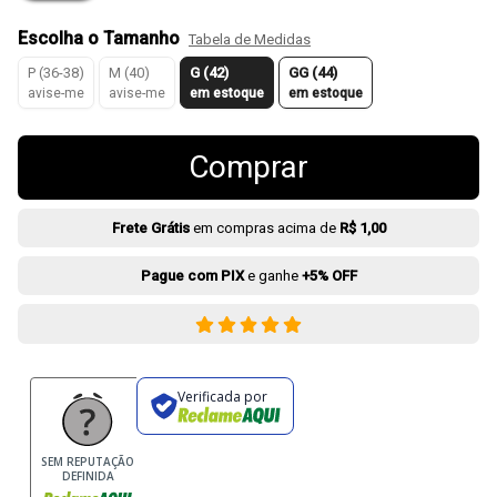
Escolha o Tamanho
Tabela de Medidas
P (36-38)
M (40)
G (42)
GG (44)
avise-me
avise-me
em estoque
em estoque
Comprar
Frete Grátis
em compras acima de
R$ 1,00
Pague com PIX
e ganhe
+5% OFF
Verificada por
SEM REPUTAÇÃO
DEFINIDA