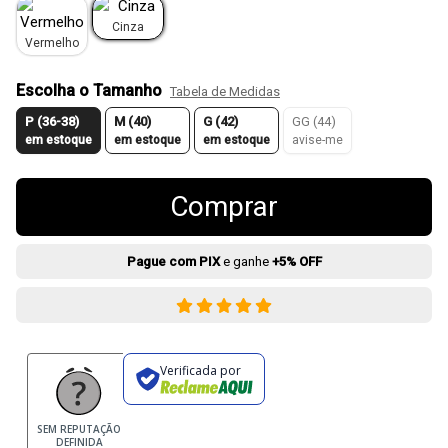
Cinza
Vermelho
Escolha o Tamanho
Tabela de Medidas
P (36-38)
M (40)
G (42)
GG (44)
em estoque
em estoque
em estoque
avise-me
Comprar
Pague com PIX
e ganhe
+5% OFF
Verificada por
SEM REPUTAÇÃO
DEFINIDA