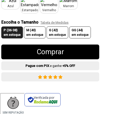
Azul
Marrom
Estampado
Vermelho
Escolha o Tamanho
Tabela de Medidas
P (36-38)
M (40)
G (42)
GG (44)
em estoque
em estoque
em estoque
em estoque
Comprar
Pague com PIX
e ganhe
+5% OFF
Verificada por
SEM REPUTAÇÃO