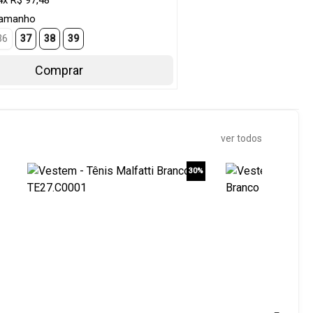
4x R$ 97,48
Tamanho
36
37
38
39
Comprar
ver todos
30%