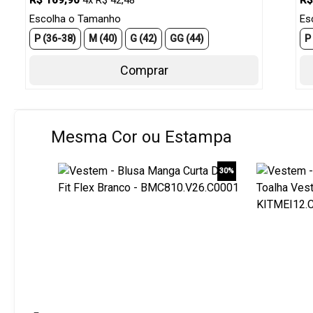
R$ 169,90
4x R$ 42,48
R$
Escolha o Tamanho
Es
P (36-38)
M (40)
G (42)
GG (44)
P
Comprar
Mesma Cor ou Estampa
30%