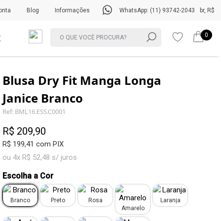
onta
Blog
Informações
WhatsApp: (11) 93742-2043
br, R$
0
Blusa Dry Fit Manga Longa
Janice Branco
Ref: BML16.ESS.C0001
R$ 209,90
R$ 199,41 com PIX
ou 4x R$ 52,48 s/ juros
Escolha a Cor
Branco
Preto
Rosa
Laranja
Amarelo