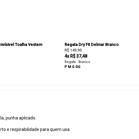
 Invísivel Toalha Vestem
Regata Dry Fit Delmar Branco
R$ 149,90
4x R$ 37,48
Regata - Branco
P
M
G
GG
a, punha aplicado.
to e respirabilidade para quem usa.