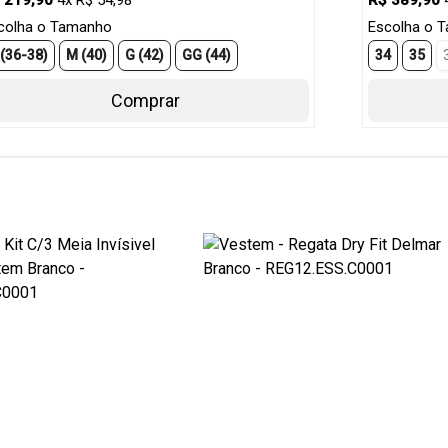
 219,90
4x R$ 54,98
R$ 389,90
colha o Tamanho
Escolha o 
 (36-38)
M (40)
G (42)
GG (44)
34
35
Comprar