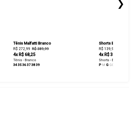
❯
Tênis Malfatti Branco
Shorts Bicolor Vivi
R$ 272,99
R$ 389,99
R$ 139,93
R$ 199,90
4x R$ 68,25
4x R$ 34,98
Tênis - Branco
Shorts - Branco
34
35
36
37
38
39
P
M
G
GG