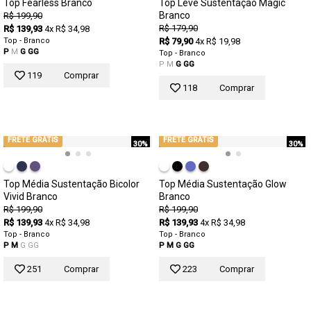
Top Fearless Branco
Top Leve Sustentação Magic
Branco
R$ 199,90
R$ 179,90
R$ 139,93
4x R$ 34,98
Top - Branco
R$ 79,90
4x R$ 19,98
P
M
G
GG
Top - Branco
P
M
G
GG
119
Comprar
118
Comprar
FRETE GRÁTIS
FRETE GRÁTIS
30%
30%
Top Média Sustentação Bicolor
Top Média Sustentação Glow
Vivid Branco
Branco
R$ 199,90
R$ 199,90
R$ 139,93
4x R$ 34,98
R$ 139,93
4x R$ 34,98
Top - Branco
Top - Branco
P
M
G
GG
P
M
G
GG
251
Comprar
223
Comprar