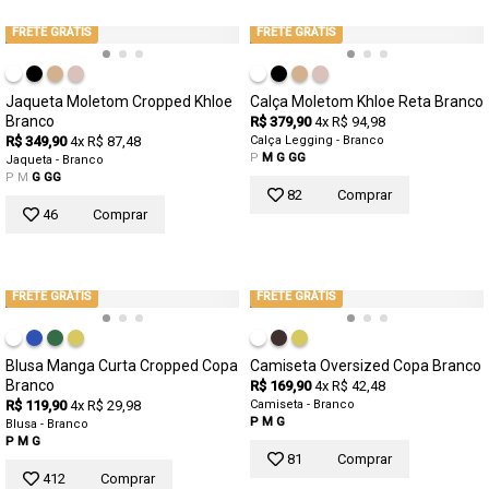
FRETE GRÁTIS
FRETE GRÁTIS
Jaqueta Moletom Cropped Khloe
Calça Moletom Khloe Reta Branco
Branco
R$ 379,90
4x R$ 94,98
R$ 349,90
4x R$ 87,48
Calça Legging - Branco
P
M
G
GG
Jaqueta - Branco
P
M
G
GG
82
Comprar
46
Comprar
FRETE GRÁTIS
FRETE GRÁTIS
Blusa Manga Curta Cropped Copa
Camiseta Oversized Copa Branco
Branco
R$ 169,90
4x R$ 42,48
R$ 119,90
4x R$ 29,98
Camiseta - Branco
P
M
G
Blusa - Branco
P
M
G
81
Comprar
412
Comprar