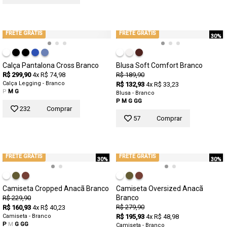
FRETE GRÁTIS
FRETE GRÁTIS
30%
Calça Pantalona Cross Branco
Blusa Soft Comfort Branco
R$ 299,90
4x R$ 74,98
R$ 189,90
Calça Legging - Branco
R$ 132,93
4x R$ 33,23
P
M
G
Blusa - Branco
P
M
G
GG
232
Comprar
57
Comprar
FRETE GRÁTIS
FRETE GRÁTIS
30%
30%
Camiseta Cropped Anacã Branco
Camiseta Oversized Anacã
Branco
R$ 229,90
R$ 279,90
R$ 160,93
4x R$ 40,23
Camiseta - Branco
R$ 195,93
4x R$ 48,98
P
M
G
GG
Camiseta - Branco