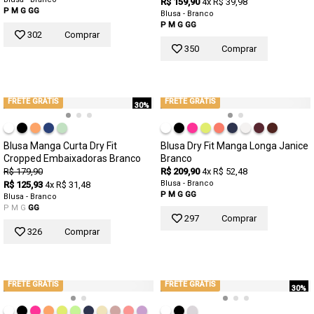
R$ 159,90
4x R$ 39,98
P
M
G
GG
Blusa - Branco
P
M
G
GG
302
Comprar
350
Comprar
FRETE GRÁTIS
FRETE GRÁTIS
30%
Blusa Manga Curta Dry Fit
Blusa Dry Fit Manga Longa Janice
Cropped Embaixadoras Branco
Branco
R$ 179,90
R$ 209,90
4x R$ 52,48
Blusa - Branco
R$ 125,93
4x R$ 31,48
P
M
G
GG
Blusa - Branco
P
M
G
GG
297
Comprar
326
Comprar
FRETE GRÁTIS
FRETE GRÁTIS
30%