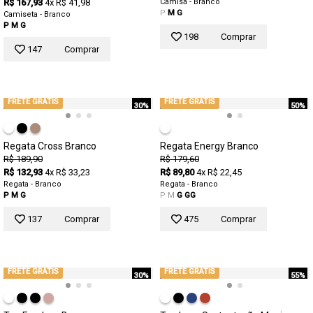
R$ 167,93
4x R$ 41,98
Camisa - Branco
P
M
G
Camiseta - Branco
P
M
G
198
Comprar
147
Comprar
FRETE GRÁTIS
FRETE GRÁTIS
30%
50%
Regata Cross Branco
Regata Energy Branco
R$ 189,90
R$ 179,60
R$ 132,93
4x R$ 33,23
R$ 89,80
4x R$ 22,45
Regata - Branco
Regata - Branco
P
M
G
P
M
G
GG
137
Comprar
475
Comprar
FRETE GRÁTIS
FRETE GRÁTIS
30%
55%