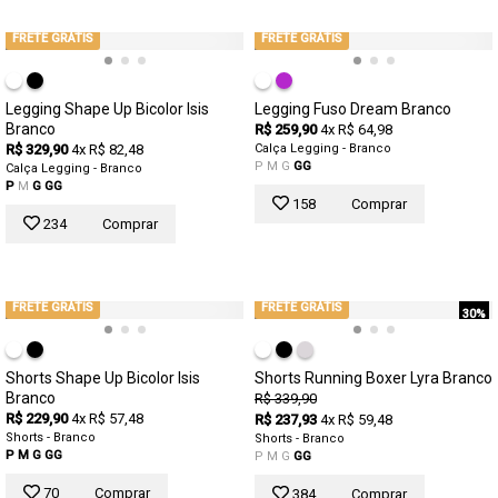
FRETE GRÁTIS
FRETE GRÁTIS
Legging Shape Up Bicolor Isis
Legging Fuso Dream Branco
Branco
R$ 259,90
4x R$ 64,98
R$ 329,90
4x R$ 82,48
Calça Legging - Branco
P
M
G
GG
Calça Legging - Branco
P
M
G
GG
158
Comprar
234
Comprar
FRETE GRÁTIS
FRETE GRÁTIS
30%
Shorts Shape Up Bicolor Isis
Shorts Running Boxer Lyra Branco
Branco
R$ 339,90
R$ 229,90
4x R$ 57,48
R$ 237,93
4x R$ 59,48
Shorts - Branco
Shorts - Branco
P
M
G
GG
P
M
G
GG
70
Comprar
384
Comprar