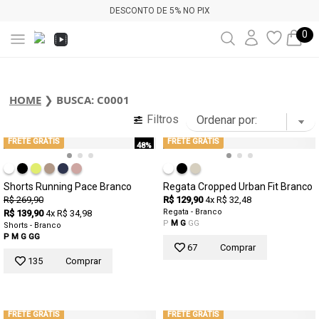
DESCONTO DE 5% NO PIX
0
HOME
❯
BUSCA: C0001
Filtros
FRETE GRÁTIS
FRETE GRÁTIS
48%
Shorts Running Pace Branco
Regata Cropped Urban Fit Branco
R$ 269,90
R$ 129,90
4x R$ 32,48
Regata - Branco
R$ 139,90
4x R$ 34,98
P
M
G
GG
Shorts - Branco
P
M
G
GG
67
Comprar
135
Comprar
FRETE GRÁTIS
FRETE GRÁTIS