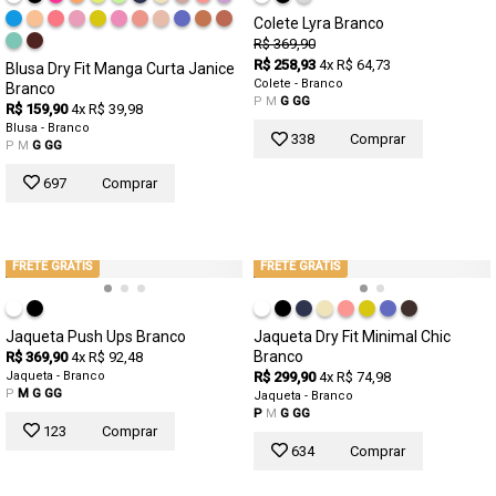
Colete Lyra Branco
R$ 369,90
R$ 258,93
4x R$ 64,73
Blusa Dry Fit Manga Curta Janice
Colete - Branco
Branco
P
M
G
GG
R$ 159,90
4x R$ 39,98
Blusa - Branco
338
Comprar
P
M
G
GG
697
Comprar
FRETE GRÁTIS
FRETE GRÁTIS
Jaqueta Push Ups Branco
Jaqueta Dry Fit Minimal Chic
Branco
R$ 369,90
4x R$ 92,48
Jaqueta - Branco
R$ 299,90
4x R$ 74,98
P
M
G
GG
Jaqueta - Branco
P
M
G
GG
123
Comprar
634
Comprar