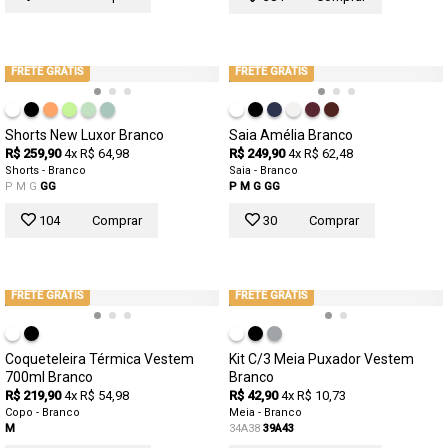
FRETE GRÁTIS
FRETE GRÁTIS
Shorts New Luxor Branco
Saia Amélia Branco
R$ 259,90
4x R$ 64,98
R$ 249,90
4x R$ 62,48
Shorts - Branco
Saia - Branco
P
M
G
GG
P
M
G
GG
104
Comprar
30
Comprar
FRETE GRÁTIS
FRETE GRÁTIS
Coqueteleira Térmica Vestem
Kit C/3 Meia Puxador Vestem
700ml Branco
Branco
R$ 219,90
4x R$ 54,98
R$ 42,90
4x R$ 10,73
Copo - Branco
Meia - Branco
M
34A38
39A43