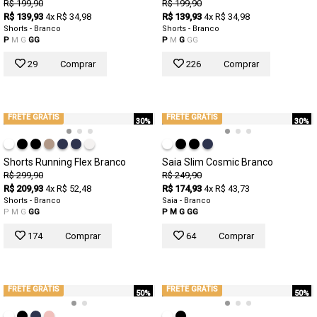
R$ 199,90
R$ 199,90
R$ 139,93
4x R$ 34,98
R$ 139,93
4x R$ 34,98
Shorts - Branco
Shorts - Branco
P
M
G
GG
P
M
G
GG
29
Comprar
226
Comprar
FRETE GRÁTIS
FRETE GRÁTIS
30%
30%
Shorts Running Flex Branco
Saia Slim Cosmic Branco
R$ 299,90
R$ 249,90
R$ 209,93
4x R$ 52,48
R$ 174,93
4x R$ 43,73
Shorts - Branco
Saia - Branco
P
M
G
GG
P
M
G
GG
174
Comprar
64
Comprar
FRETE GRÁTIS
FRETE GRÁTIS
50%
50%