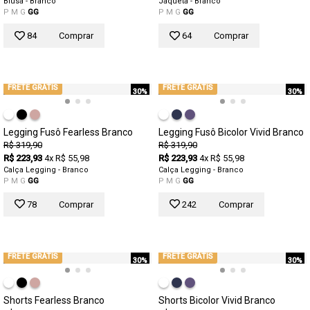
Blusa - Branco
Jaqueta - Branco
P
M
G
GG
P
M
G
GG
84
Comprar
64
Comprar
FRETE GRÁTIS
FRETE GRÁTIS
30%
30%
Legging Fusô Fearless Branco
Legging Fusô Bicolor Vivid Branco
R$ 319,90
R$ 319,90
R$ 223,93
4x R$ 55,98
R$ 223,93
4x R$ 55,98
Calça Legging - Branco
Calça Legging - Branco
P
M
G
GG
P
M
G
GG
78
Comprar
242
Comprar
FRETE GRÁTIS
FRETE GRÁTIS
30%
30%
Shorts Fearless Branco
Shorts Bicolor Vivid Branco