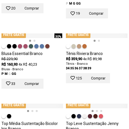
P
M
G
GG
20
Comprar
19
Comprar
FRETE GRÁTIS
FRETE GRÁTIS
30%
Blusa Essential Branco
Tênis Riviera Branco
R$ 229,90
R$ 359,90
4x R$ 89,98
Tênis - Branco
R$ 160,93
4x R$ 40,23
34
35
36
37
38
39
Blusa - Branco
P
M
G
GG
125
Comprar
33
Comprar
FRETE GRÁTIS
FRETE GRÁTIS
Top Média Sustentação Bicolor
Top Leve Sustentação Jenny
Isis Branco
Branco