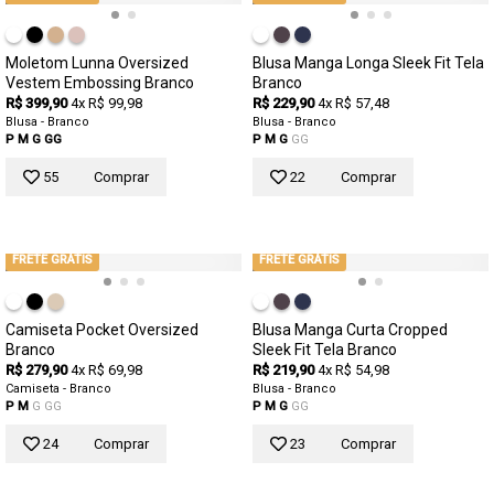
Moletom Lunna Oversized
Blusa Manga Longa Sleek Fit Tela
Vestem Embossing Branco
Branco
R$ 399,90
4x R$ 99,98
R$ 229,90
4x R$ 57,48
Blusa - Branco
Blusa - Branco
P
M
G
GG
P
M
G
GG
55
Comprar
22
Comprar
FRETE GRÁTIS
FRETE GRÁTIS
Camiseta Pocket Oversized
Blusa Manga Curta Cropped
Branco
Sleek Fit Tela Branco
R$ 279,90
4x R$ 69,98
R$ 219,90
4x R$ 54,98
Camiseta - Branco
Blusa - Branco
P
M
G
GG
P
M
G
GG
24
Comprar
23
Comprar