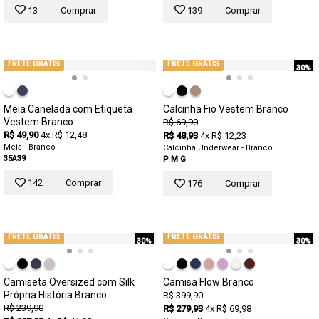
13
Comprar
139
Comprar
FRETE GRÁTIS
FRETE GRÁTIS
30%
Meia Canelada com Etiqueta
Calcinha Fio Vestem Branco
Vestem Branco
R$ 69,90
R$ 49,90
4x R$ 12,48
R$ 48,93
4x R$ 12,23
Meia - Branco
Calcinha Underwear - Branco
35A39
P
M
G
142
Comprar
176
Comprar
FRETE GRÁTIS
FRETE GRÁTIS
30%
30%
Camiseta Oversized com Silk
Camisa Flow Branco
Própria História Branco
R$ 399,90
R$ 239,90
R$ 279,93
4x R$ 69,98