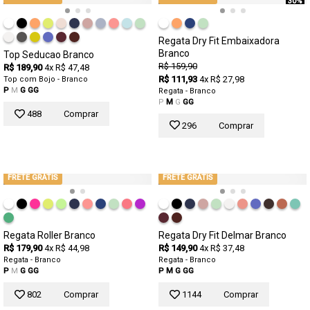
30%
Regata Dry Fit Embaixadora
Branco
Top Seducao Branco
R$ 159,90
R$ 189,90
4x R$ 47,48
R$ 111,93
4x R$ 27,98
Top com Bojo - Branco
P
M
G
GG
Regata - Branco
P
M
G
GG
488
Comprar
296
Comprar
FRETE GRÁTIS
FRETE GRÁTIS
Regata Roller Branco
Regata Dry Fit Delmar Branco
R$ 179,90
4x R$ 44,98
R$ 149,90
4x R$ 37,48
Regata - Branco
Regata - Branco
P
M
G
GG
P
M
G
GG
802
Comprar
1144
Comprar