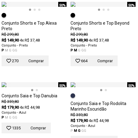
50%
50%
Conjunto Shorts e Top Alexa
Conjunto Shorts e Top Beyond
Preto
Preto
R$ 299,80
R$ 299,80
R$ 149,90
4x R$ 37,48
R$ 149,90
4x R$ 37,48
Conjunto - Preto
Conjunto - Preto
P
M
G
GG
P
M
G
GG
270
Comprar
664
Comprar
50%
50%
Conjunto Saia e Top Danubia
R$ 359,80
Conjunto Saia e Top Rodolita
R$ 179,90
4x R$ 44,98
Marinho Escuridão
Conjunto - Azul
R$ 359,80
P
M
G
GG
R$ 179,90
4x R$ 44,98
Conjunto - Azul
1335
Comprar
P
M
G
GG