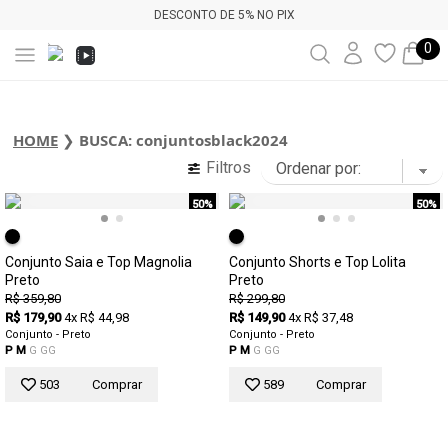
DESCONTO DE 5% NO PIX
0
HOME
❯
BUSCA: conjuntosblack2024
Filtros
50%
50%
Conjunto Saia e Top Magnolia
Conjunto Shorts e Top Lolita
Preto
Preto
R$ 359,80
R$ 299,80
R$ 179,90
4x R$ 44,98
R$ 149,90
4x R$ 37,48
Conjunto - Preto
Conjunto - Preto
P
M
G
GG
P
M
G
GG
503
Comprar
589
Comprar