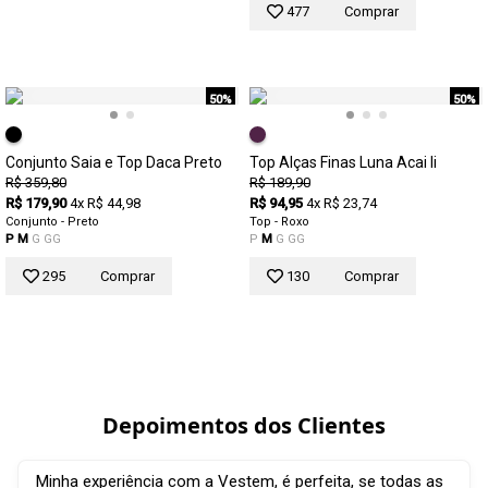
477
Comprar
50%
50%
Conjunto Saia e Top Daca Preto
Top Alças Finas Luna Acai Ii
R$ 359,80
R$ 189,90
R$ 179,90
4x R$ 44,98
R$ 94,95
4x R$ 23,74
Conjunto - Preto
Top - Roxo
P
M
G
GG
P
M
G
GG
295
Comprar
130
Comprar
Depoimentos dos Clientes
Minha experiência com a Vestem, é perfeita, se todas as