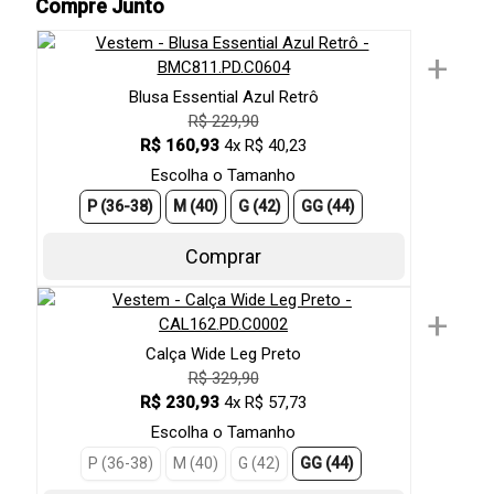
Compre Junto
+
Blusa Essential Azul Retrô
R$ 229,90
R$ 160,93
4x R$ 40,23
Escolha o Tamanho
P (36-38)
M (40)
G (42)
GG (44)
Comprar
+
Calça Wide Leg Preto
R$ 329,90
R$ 230,93
4x R$ 57,73
Escolha o Tamanho
P (36-38)
M (40)
G (42)
GG (44)