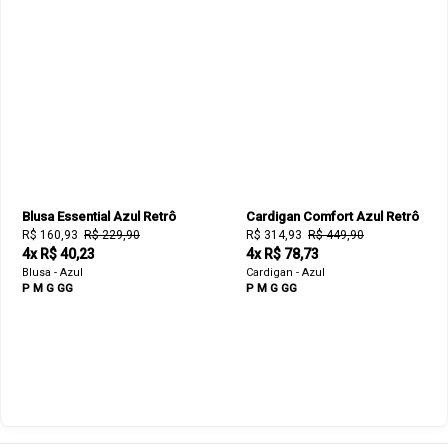
Blusa Essential Azul Retrô
Cardigan Comfort Azul Retrô
R$ 160,93
R$ 229,90
R$ 314,93
R$ 449,90
4x R$ 40,23
4x R$ 78,73
Blusa - Azul
Cardigan - Azul
P
M
G
GG
P
M
G
GG