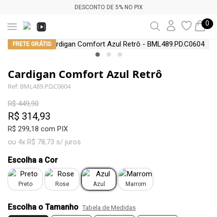
DESCONTO DE 5% NO PIX
0
FRETE GRÁTIS
Cardigan Comfort Azul Retrô
Ref: BML489.PD.C0604
R$ 449,90
R$ 314,93
R$ 299,18 com PIX
ou 4x R$ 78,73 s/ juros
Escolha a Cor
Preto
Rose
Azul
Marrom
Escolha o Tamanho
Tabela de Medidas