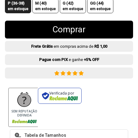
P (36-38)
M (40)
G (42)
GG (44)
em estoque
em estoque
em estoque
em estoque
Comprar
Frete Grátis
em compras acima de
R$ 1,00
Pague com PIX
e ganhe
+5% OFF
Verificada por
SEM REPUTAÇÃO
DEFINIDA
Tabela de Tamanhos