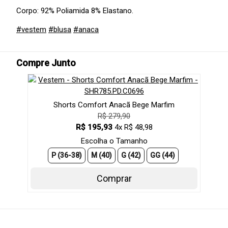
Corpo: 92% Poliamida 8% Elastano.
#vestem
#blusa
#anaca
Compre Junto
Shorts Comfort Anacã Bege Marfim
R$ 279,90
R$ 195,93
4x R$ 48,98
Escolha o Tamanho
P (36-38)
M (40)
G (42)
GG (44)
Comprar