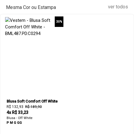
ver todos
Mesma Cor ou Estampa
30%
Blusa Soft Comfort Off White
R$ 132,93
R$ 189,90
4x R$ 33,23
Blusa - Off White
P
M
G
GG