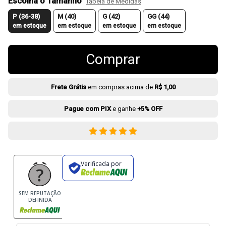
Escolha o Tamanho
Tabela de Medidas
P (36-38)
M (40)
G (42)
GG (44)
em estoque
em estoque
em estoque
em estoque
Comprar
Frete Grátis
em compras acima de
R$ 1,00
Pague com PIX
e ganhe
+5% OFF
Verificada por
SEM REPUTAÇÃO
DEFINIDA