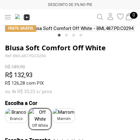
DESCONTO DE 5% NO PIX
0
FRETE GRÁTIS
Blusa Soft Comfort Off White
Ref: BML487.PD.C0294
R$ 189,90
R$ 132,93
R$ 126,28 com PIX
ou 4x R$ 33,23 s/ juros
Escolha a Cor
Branco
Marrom
Off White