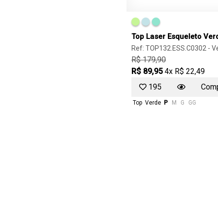
Top Laser Esqueleto Verd
Ref: TOP132.ESS.C0302 -
V
R$ 179,90
R$ 89,95
4x R$ 22,49
195
Comp
Top
Verde
P
M
G
GG