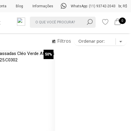
onta
Blog
Informações
WhatsApp: (11) 93742-2043
br, R$
0
Filtros
50%