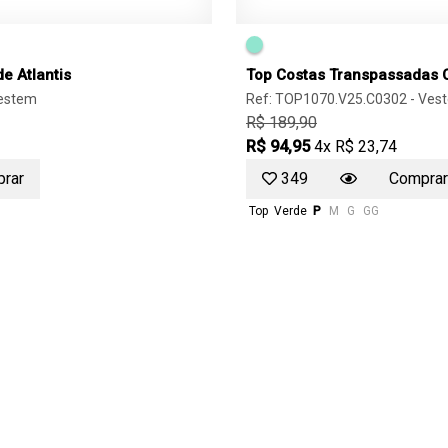
e Atlantis
Top Costas Transpassadas C
estem
Ref: TOP1070.V25.C0302 -
Ves
R$ 189,90
R$ 94,95
4x R$ 23,74
rar
349
Comprar
Top
Verde
P
M
G
GG