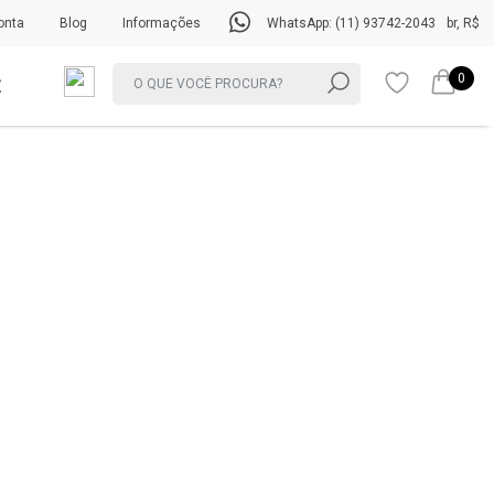
onta
Blog
Informações
WhatsApp: (11) 93742-2043
br, R$
0