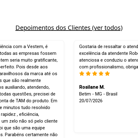
Depoimentos dos Clientes (ver todos)
iência com a Vestem, é
Gostaria de ressaltar o aten
e todas as empresas fossem
excelência da atendente Robe
em seria muito gratificante,
atenciosa e conduziu o ate
perfeito. Pois desde aos
com profissionalismo, obrig
ravilhosos da marca até os
is que são realmente
os auxiliando, atendendo,
Rosilane M.
todas questões, precisei de
Betim - MG - Brasil
conta de TAM do produto. Em
20/07/2026
e minutos tudo resolvido
apidez , eficiência,
 um zelo não só pelo cliente
bi que são uma equipe
s. Parabéns certamente não