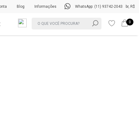
onta
Blog
Informações
WhatsApp: (11) 93742-2043
br, R$
0