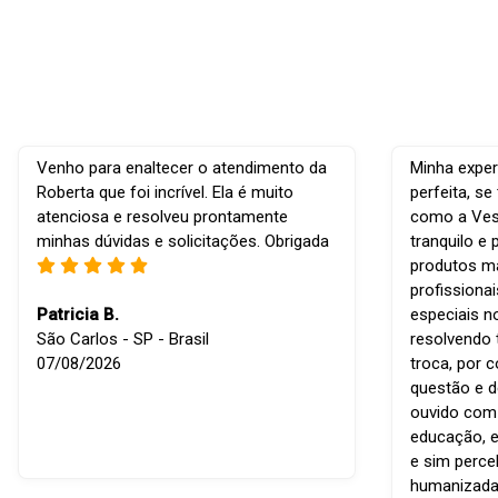
Venho para enaltecer o atendimento da
Minha exper
Roberta que foi incrível. Ela é muito
perfeita, s
atenciosa e resolveu prontamente
como a Vest
minhas dúvidas e solicitações. Obrigada
tranquilo e 
produtos ma
profissiona
Patricia B.
especiais n
São Carlos - SP - Brasil
resolvendo 
07/08/2026
troca, por 
questão e d
ouvido com r
educação, e
e sim perce
humanizada