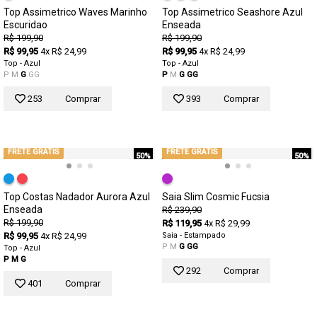
Top Assimetrico Waves Marinho
Top Assimetrico Seashore Azul
Escuridao
Enseada
R$ 199,90
R$ 199,90
R$ 99,95
4x R$ 24,99
R$ 99,95
4x R$ 24,99
Top - Azul
Top - Azul
P
M
G
GG
P
M
G
GG
253
Comprar
393
Comprar
FRETE GRÁTIS
FRETE GRÁTIS
50%
50%
Top Costas Nadador Aurora Azul
Saia Slim Cosmic Fucsia
Enseada
R$ 239,90
R$ 199,90
R$ 119,95
4x R$ 29,99
R$ 99,95
4x R$ 24,99
Saia - Estampado
P
M
G
GG
Top - Azul
P
M
G
292
Comprar
401
Comprar