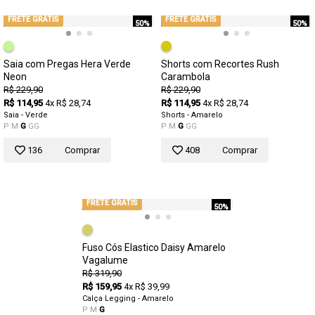
FRETE GRÁTIS
FRETE GRÁTIS
50%
50%
Saia com Pregas Hera Verde
Shorts com Recortes Rush
Neon
Carambola
R$ 229,90
R$ 229,90
R$ 114,95
4x R$ 28,74
R$ 114,95
4x R$ 28,74
Saia - Verde
Shorts - Amarelo
P
M
G
GG
P
M
G
GG
136
Comprar
408
Comprar
FRETE GRÁTIS
50%
Fuso Cós Elastico Daisy Amarelo
Vagalume
R$ 319,90
R$ 159,95
4x R$ 39,99
Calça Legging - Amarelo
P
M
G