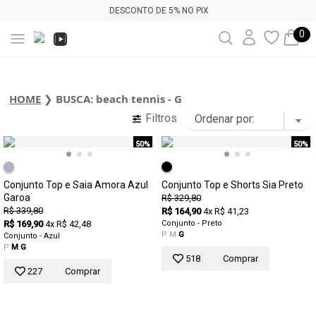
DESCONTO DE 5% NO PIX
0
HOME
❯
BUSCA: beach tennis - G
Filtros
50%
50%
Conjunto Top e Saia Amora Azul
Conjunto Top e Shorts Sia Preto
Garoa
R$ 329,80
R$ 339,80
R$ 164,90
4x R$ 41,23
R$ 169,90
4x R$ 42,48
Conjunto - Preto
P
M
G
Conjunto - Azul
P
M
G
518
Comprar
227
Comprar