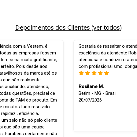
Depoimentos dos Clientes (ver todos)
iência com a Vestem, é
Gostaria de ressaltar o aten
e todas as empresas fossem
excelência da atendente Robe
em seria muito gratificante,
atenciosa e conduziu o ate
perfeito. Pois desde aos
com profissionalismo, obrig
ravilhosos da marca até os
is que são realmente
os auxiliando, atendendo,
Rosilane M.
todas questões, precisei de
Betim - MG - Brasil
conta de TAM do produto. Em
20/07/2026
e minutos tudo resolvido
apidez , eficiência,
 um zelo não só pelo cliente
bi que são uma equipe
s. Parabéns certamente não