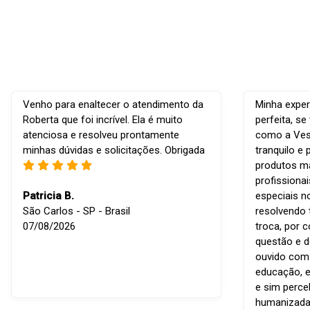
Venho para enaltecer o atendimento da
Minha exper
Roberta que foi incrível. Ela é muito
perfeita, s
atenciosa e resolveu prontamente
como a Vest
minhas dúvidas e solicitações. Obrigada
tranquilo e 
produtos ma
profissiona
Patricia B.
especiais n
São Carlos - SP - Brasil
resolvendo 
07/08/2026
troca, por 
questão e d
ouvido com r
educação, e
e sim perce
humanizada