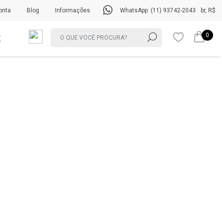
onta
Blog
Informações
WhatsApp: (11) 93742-2043
br, R$
0