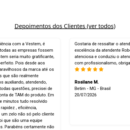
Depoimentos dos Clientes (ver todos)
iência com a Vestem, é
Gostaria de ressaltar o aten
e todas as empresas fossem
excelência da atendente Robe
em seria muito gratificante,
atenciosa e conduziu o ate
perfeito. Pois desde aos
com profissionalismo, obrig
ravilhosos da marca até os
is que são realmente
os auxiliando, atendendo,
Rosilane M.
todas questões, precisei de
Betim - MG - Brasil
conta de TAM do produto. Em
20/07/2026
e minutos tudo resolvido
apidez , eficiência,
 um zelo não só pelo cliente
bi que são uma equipe
s. Parabéns certamente não