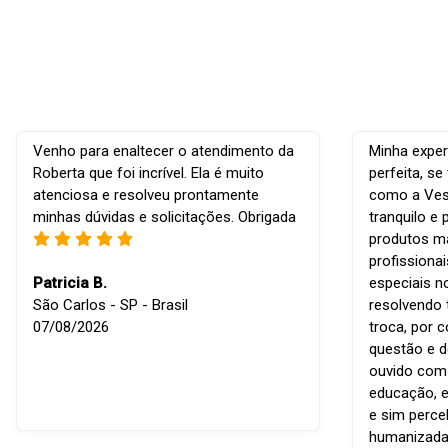
Venho para enaltecer o atendimento da
Minha exper
Roberta que foi incrível. Ela é muito
perfeita, s
atenciosa e resolveu prontamente
como a Vest
minhas dúvidas e solicitações. Obrigada
tranquilo e 
produtos ma
profissiona
Patricia B.
especiais n
São Carlos - SP - Brasil
resolvendo 
07/08/2026
troca, por 
questão e d
ouvido com r
educação, e
e sim perce
humanizada