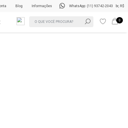
onta
Blog
Informações
WhatsApp: (11) 93742-2043
br, R$
0