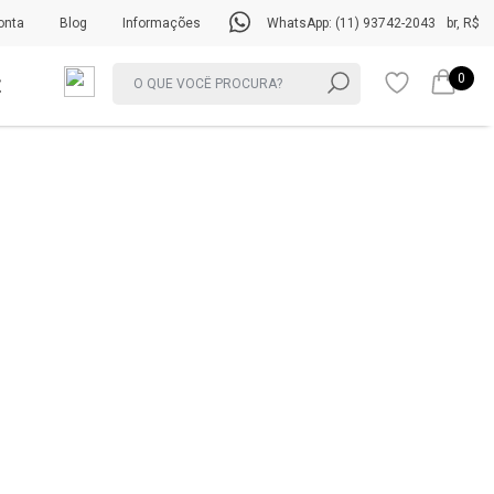
onta
Blog
Informações
WhatsApp: (11) 93742-2043
br, R$
0