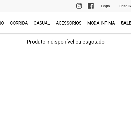
PRIMEIRA TROCA GRÁTIS
Login
Criar C
NO
CORRIDA
CASUAL
ACESSÓRIOS
MODA INTIMA
SALE
Produto indisponível ou esgotado