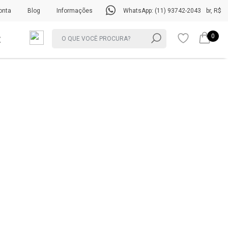
onta
Blog
Informações
WhatsApp: (11) 93742-2043
br, R$
0