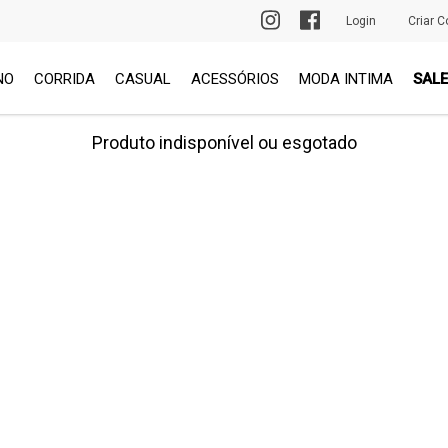
DESCONTO DE 5% NO PIX
Login
Criar C
NO
CORRIDA
CASUAL
ACESSÓRIOS
MODA INTIMA
SALE
Produto indisponível ou esgotado