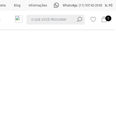
onta
Blog
Informações
WhatsApp: (11) 93742-2043
br, R$
0