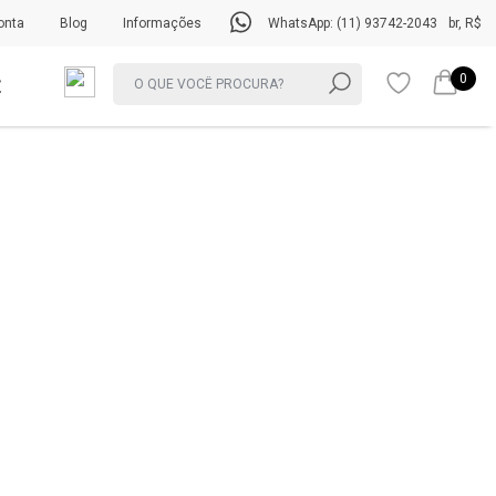
onta
Blog
Informações
WhatsApp: (11) 93742-2043
br, R$
0