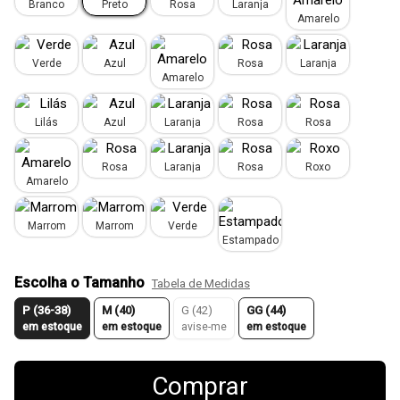
Branco
Preto
Rosa
Laranja
Amarelo
Verde
Azul
Rosa
Laranja
Amarelo
Lilás
Azul
Laranja
Rosa
Rosa
Rosa
Laranja
Rosa
Roxo
Amarelo
Marrom
Marrom
Verde
Estampado
Escolha o Tamanho
Tabela de Medidas
P (36-38)
M (40)
G (42)
GG (44)
em estoque
em estoque
avise-me
em estoque
Comprar