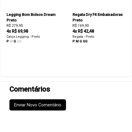
Legging Bom Bolsos Dream
Regata Dry Fit Embaixadoras
Preto
Preto
R$ 279,90
R$ 169,90
4x R$ 69,98
4x R$ 42,48
Calça Legging - Preto
Regata - Preto
P
M
G
GG
P
M
G
GG
Comentários
Enviar Novo Comentário