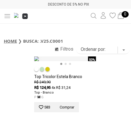
DESCONTO DE 5% NO PIX
0
HOME
❯
BUSCA: .V25.C0001
Filtros
50%
Top Tricolor Estela Branco
R$ 249,90
R$ 124,95
4x R$ 31,24
Top - Branco
P
M
G
583
Comprar