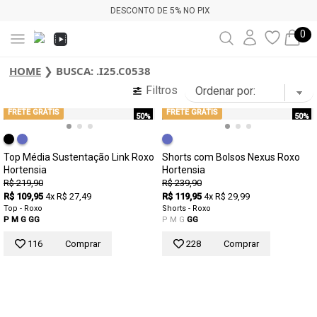
DESCONTO DE 5% NO PIX
0
HOME
❯
BUSCA: .I25.C0538
Filtros
FRETE GRÁTIS
FRETE GRÁTIS
50%
50%
Top Média Sustentação Link Roxo
Shorts com Bolsos Nexus Roxo
Hortensia
Hortensia
R$ 219,90
R$ 239,90
R$ 109,95
4x R$ 27,49
R$ 119,95
4x R$ 29,99
Top - Roxo
Shorts - Roxo
P
M
G
GG
P
M
G
GG
116
Comprar
228
Comprar