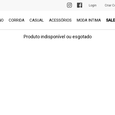
PRIMEIRA TROCA GRÁTIS
Login
Criar C
NO
CORRIDA
CASUAL
ACESSÓRIOS
MODA INTIMA
SALE
Produto indisponível ou esgotado