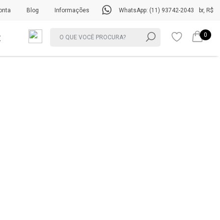
onta
Blog
Informações
WhatsApp: (11) 93742-2043
br, R$
0