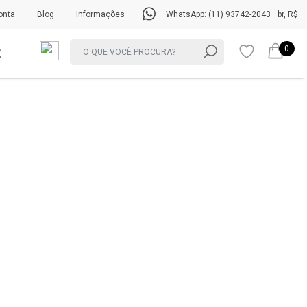
onta
Blog
Informações
WhatsApp: (11) 93742-2043
br, R$
0