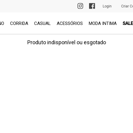
PRIMEIRA TROCA GRÁTIS
Login
Criar C
NO
CORRIDA
CASUAL
ACESSÓRIOS
MODA INTIMA
SALE
Produto indisponível ou esgotado