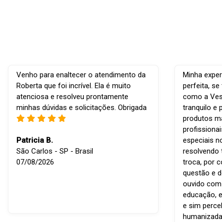
Venho para enaltecer o atendimento da
Minha exper
Roberta que foi incrível. Ela é muito
perfeita, s
atenciosa e resolveu prontamente
como a Vest
minhas dúvidas e solicitações. Obrigada
tranquilo e 
produtos ma
profissiona
Patricia B.
especiais n
São Carlos - SP - Brasil
resolvendo 
07/08/2026
troca, por 
questão e d
ouvido com r
educação, e
e sim perce
humanizada