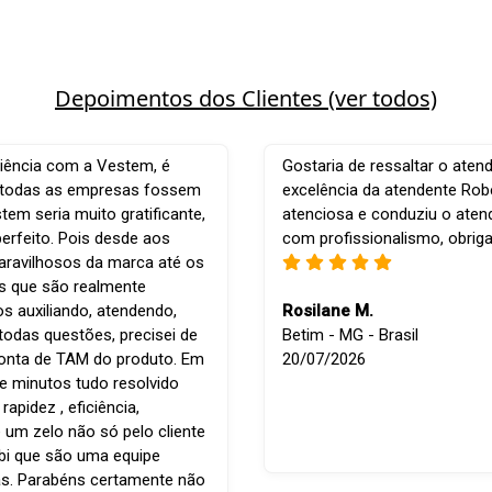
Depoimentos dos Clientes (ver todos)
iência com a Vestem, é
Gostaria de ressaltar o aten
e todas as empresas fossem
excelência da atendente Robe
em seria muito gratificante,
atenciosa e conduziu o ate
perfeito. Pois desde aos
com profissionalismo, obrig
ravilhosos da marca até os
is que são realmente
os auxiliando, atendendo,
Rosilane M.
todas questões, precisei de
Betim - MG - Brasil
conta de TAM do produto. Em
20/07/2026
e minutos tudo resolvido
apidez , eficiência,
 um zelo não só pelo cliente
bi que são uma equipe
s. Parabéns certamente não