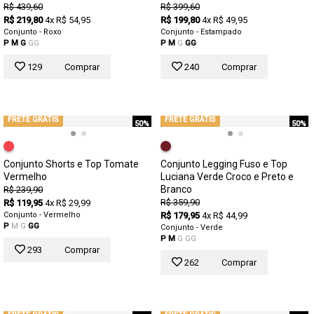
R$ 439,60
R$ 399,60
R$ 219,80
4x R$ 54,95
R$ 199,80
4x R$ 49,95
Conjunto - Roxo
Conjunto - Estampado
P
M
G
GG
P
M
G
GG
129
Comprar
240
Comprar
FRETE GRÁTIS
FRETE GRÁTIS
50%
50%
Conjunto Shorts e Top Tomate
Conjunto Legging Fuso e Top
Vermelho
Luciana Verde Croco e Preto e
Branco
R$ 239,90
R$ 359,90
R$ 119,95
4x R$ 29,99
Conjunto - Vermelho
R$ 179,95
4x R$ 44,99
P
M
G
GG
Conjunto - Verde
P
M
G
GG
293
Comprar
262
Comprar