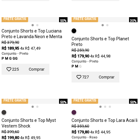
FRETE GRÁTIS
FRETE GRÁTIS
50%
30%
Conjunto Shorts e Top Luciana
Preto e Lavanda Neon e Menta
Conjunto Shorts e Top Planet
R$ 379,90
Preto
R$ 189,95
4x R$ 47,49
R$ 259,90
Conjunto - Preto
R$ 179,90
4x R$ 44,98
P
M
G
GG
Conjunto - Preto
P
M
G
225
Comprar
727
Comprar
FRETE GRÁTIS
FRETE GRÁTIS
50%
50%
Conjunto Shorts e Top Myst
Conjunto Shorts e Top Lara Acai Ii
Vestem Shock
R$ 359,60
R$ 399,60
R$ 179,80
4x R$ 44,95
R$ 199,80
4x R$ 49,95
Conjunto - Roxo