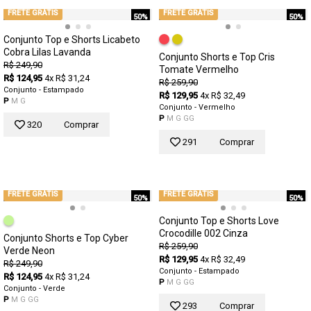
FRETE GRÁTIS
FRETE GRÁTIS
50%
50%
Conjunto Top e Shorts Licabeto
Cobra Lilas Lavanda
Conjunto Shorts e Top Cris
R$ 249,90
Tomate Vermelho
R$ 124,95
4x R$ 31,24
R$ 259,90
Conjunto - Estampado
R$ 129,95
4x R$ 32,49
P
M
G
Conjunto - Vermelho
P
M
G
GG
320
Comprar
291
Comprar
FRETE GRÁTIS
FRETE GRÁTIS
50%
50%
Conjunto Top e Shorts Love
Crocodille 002 Cinza
Conjunto Shorts e Top Cyber
R$ 259,90
Verde Neon
R$ 129,95
4x R$ 32,49
R$ 249,90
Conjunto - Estampado
R$ 124,95
4x R$ 31,24
P
M
G
GG
Conjunto - Verde
P
M
G
GG
293
Comprar