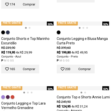
174
Comprar
FRETE GRÁTIS
FRETE GRÁTIS
50%
50%
Conjunto Shorts e Top Marinho
Conjunto Legging e Blusa Manga
Escuridão
Curta Preto
R$ 239,90
R$ 399,60
R$ 119,95
4x R$ 29,99
R$ 199,80
4x R$ 49,95
Conjunto - Azul
Conjunto - Preto
P
M
G
GG
P
M
G
GG
165
Comprar
203
Comprar
FRETE GRÁTIS
FRETE GRÁTIS
50%
50%
Conjunto Top e Shorts Annie Lumi
R$ 249,90
Conjunto Legging e Top Lara
R$ 124,95
4x R$ 31,24
Vermelho Grenadine
Conjunto - Amarelo