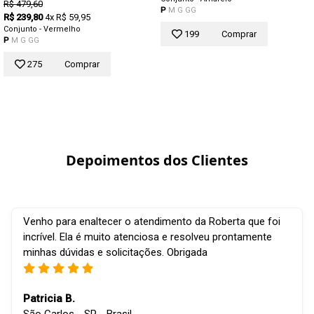
R$ 479,60
P
M
G
GG
R$ 239,80
4x R$ 59,95
Conjunto - Vermelho
199
Comprar
P
M
G
GG
275
Comprar
Depoimentos dos Clientes
Venho para enaltecer o atendimento da Roberta que foi
incrível. Ela é muito atenciosa e resolveu prontamente
minhas dúvidas e solicitações. Obrigada
Patricia B.