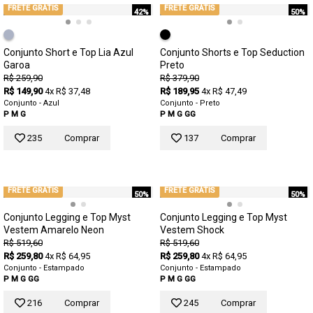
FRETE GRÁTIS
FRETE GRÁTIS
42%
50%
Conjunto Short e Top Lia Azul
Conjunto Shorts e Top Seduction
Garoa
Preto
R$ 259,90
R$ 379,90
R$ 149,90
4x R$ 37,48
R$ 189,95
4x R$ 47,49
Conjunto - Azul
Conjunto - Preto
P
M
G
P
M
G
GG
235
Comprar
137
Comprar
FRETE GRÁTIS
FRETE GRÁTIS
50%
50%
Conjunto Legging e Top Myst
Conjunto Legging e Top Myst
Vestem Amarelo Neon
Vestem Shock
R$ 519,60
R$ 519,60
R$ 259,80
4x R$ 64,95
R$ 259,80
4x R$ 64,95
Conjunto - Estampado
Conjunto - Estampado
P
M
G
GG
P
M
G
GG
216
Comprar
245
Comprar