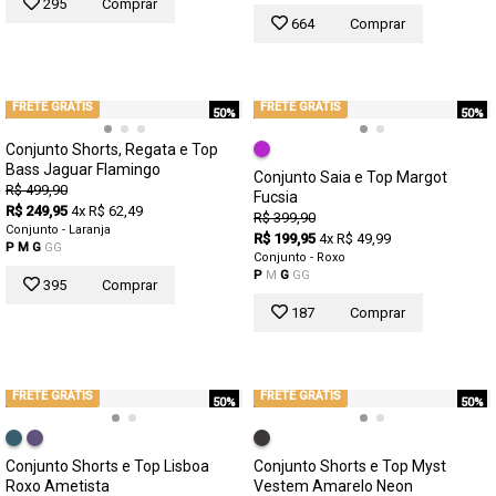
295
Comprar
664
Comprar
FRETE GRÁTIS
FRETE GRÁTIS
50%
50%
Conjunto Shorts, Regata e Top
Bass Jaguar Flamingo
Conjunto Saia e Top Margot
R$ 499,90
Fucsia
R$ 249,95
4x R$ 62,49
R$ 399,90
Conjunto - Laranja
R$ 199,95
4x R$ 49,99
P
M
G
GG
Conjunto - Roxo
P
M
G
GG
395
Comprar
187
Comprar
FRETE GRÁTIS
FRETE GRÁTIS
50%
50%
Conjunto Shorts e Top Lisboa
Conjunto Shorts e Top Myst
Roxo Ametista
Vestem Amarelo Neon