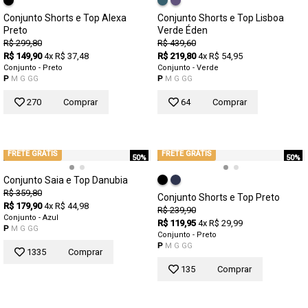
Conjunto Shorts e Top Alexa
Conjunto Shorts e Top Lisboa
Preto
Verde Éden
R$ 299,80
R$ 439,60
R$ 149,90
4x R$ 37,48
R$ 219,80
4x R$ 54,95
Conjunto - Preto
Conjunto - Verde
P
M
G
GG
P
M
G
GG
270
Comprar
64
Comprar
FRETE GRÁTIS
FRETE GRÁTIS
50%
50%
Conjunto Saia e Top Danubia
R$ 359,80
Conjunto Shorts e Top Preto
R$ 179,90
4x R$ 44,98
R$ 239,90
Conjunto - Azul
R$ 119,95
4x R$ 29,99
P
M
G
GG
Conjunto - Preto
P
M
G
GG
1335
Comprar
135
Comprar