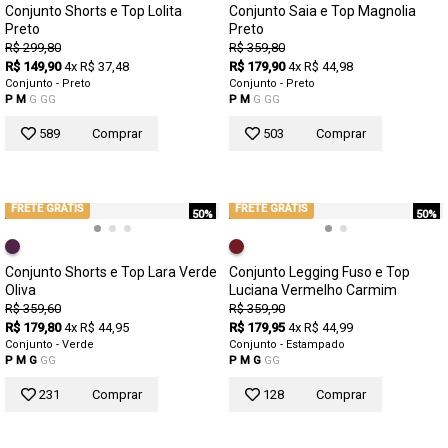
Conjunto Shorts e Top Lolita
Conjunto Saia e Top Magnolia
Preto
Preto
R$ 299,80
R$ 359,80
R$ 149,90
4x R$ 37,48
R$ 179,90
4x R$ 44,98
Conjunto - Preto
Conjunto - Preto
P
M
G
GG
P
M
G
GG
589
Comprar
503
Comprar
FRETE GRÁTIS
FRETE GRÁTIS
50%
50%
Conjunto Shorts e Top Lara Verde
Conjunto Legging Fuso e Top
Oliva
Luciana Vermelho Carmim
R$ 359,60
R$ 359,90
R$ 179,80
4x R$ 44,95
R$ 179,95
4x R$ 44,99
Conjunto - Verde
Conjunto - Estampado
P
M
G
GG
P
M
G
GG
231
Comprar
128
Comprar