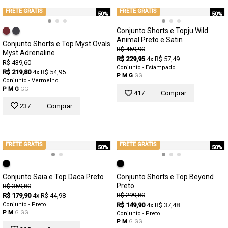
FRETE GRÁTIS
FRETE GRÁTIS
50%
50%
Conjunto Shorts e Topju Wild
Animal Preto e Satin
Conjunto Shorts e Top Myst Ovals
R$ 459,90
Myst Adrenaline
R$ 229,95
4x R$ 57,49
R$ 439,60
Conjunto - Estampado
R$ 219,80
4x R$ 54,95
P
M
G
GG
Conjunto - Vermelho
P
M
G
GG
417
Comprar
237
Comprar
FRETE GRÁTIS
FRETE GRÁTIS
50%
50%
Conjunto Saia e Top Daca Preto
Conjunto Shorts e Top Beyond
Preto
R$ 359,80
R$ 299,80
R$ 179,90
4x R$ 44,98
Conjunto - Preto
R$ 149,90
4x R$ 37,48
P
M
G
GG
Conjunto - Preto
P
M
G
GG