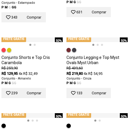
P
M
G
GG
Conjunto - Estampado
P
M
G
GG
631
Comprar
343
Comprar
FRETE GRÁTIS
FRETE GRÁTIS
50%
50%
Conjunto Shorts e Top Cris
Conjunto Legging e Top Myst
Carambola
Ovals Myst Urban
R$ 259,90
R$ 439,60
R$ 129,95
4x R$ 32,49
R$ 219,80
4x R$ 54,95
Conjunto - Amarelo
Conjunto - Cinza
P
M
G
GG
P
M
G
GG
239
Comprar
133
Comprar
FRETE GRÁTIS
FRETE GRÁTIS
50%
50%