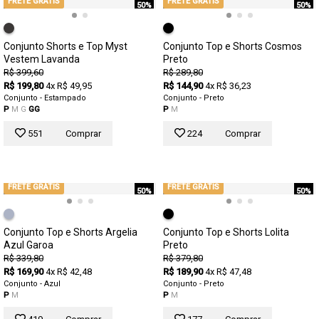
FRETE GRÁTIS
FRETE GRÁTIS
50%
50%
Conjunto Shorts e Top Myst
Conjunto Top e Shorts Cosmos
Vestem Lavanda
Preto
R$ 399,60
R$ 289,80
R$ 199,80
4x R$ 49,95
R$ 144,90
4x R$ 36,23
Conjunto - Estampado
Conjunto - Preto
P
M
G
GG
P
M
551
Comprar
224
Comprar
FRETE GRÁTIS
FRETE GRÁTIS
50%
50%
Conjunto Top e Shorts Argelia
Conjunto Top e Shorts Lolita
Azul Garoa
Preto
R$ 339,80
R$ 379,80
R$ 169,90
4x R$ 42,48
R$ 189,90
4x R$ 47,48
Conjunto - Azul
Conjunto - Preto
P
M
P
M