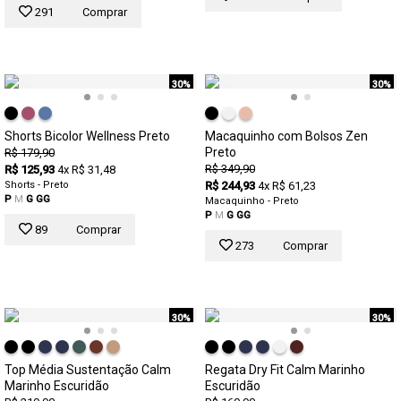
291
Comprar
30%
30%
Shorts Bicolor Wellness Preto
Macaquinho com Bolsos Zen
Preto
R$ 179,90
R$ 349,90
R$ 125,93
4x R$ 31,48
Shorts - Preto
R$ 244,93
4x R$ 61,23
P
M
G
GG
Macaquinho - Preto
P
M
G
GG
89
Comprar
273
Comprar
30%
30%
Top Média Sustentação Calm
Regata Dry Fit Calm Marinho
Marinho Escuridão
Escuridão