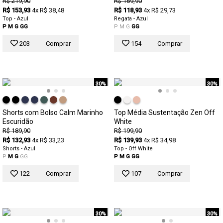
R$ 219,90
R$ 169,90
R$ 153,93
4x R$ 38,48
R$ 118,93
4x R$ 29,73
Top - Azul
Regata - Azul
P
M
G
GG
P
M
G
GG
203
Comprar
154
Comprar
30%
30%
Shorts com Bolso Calm Marinho
Top Média Sustentação Zen Off
Escuridão
White
R$ 189,90
R$ 199,90
R$ 132,93
4x R$ 33,23
R$ 139,93
4x R$ 34,98
Shorts - Azul
Top - Off White
P
M
G
GG
P
M
G
GG
122
Comprar
107
Comprar
30%
30%