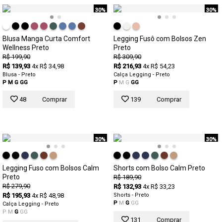
30%
30%
Blusa Manga Curta Comfort
Legging Fusô com Bolsos Zen
Wellness Preto
Preto
R$ 199,90
R$ 309,90
R$ 139,93
4x R$ 34,98
R$ 216,93
4x R$ 54,23
Blusa - Preto
Calça Legging - Preto
P
M
G
GG
P
M
G
GG
48
Comprar
139
Comprar
30%
30%
Legging Fuso com Bolsos Calm
Shorts com Bolso Calm Preto
Preto
R$ 189,90
R$ 279,90
R$ 132,93
4x R$ 33,23
R$ 195,93
4x R$ 48,98
Shorts - Preto
P
M
G
GG
Calça Legging - Preto
P
M
G
GG
131
Comprar