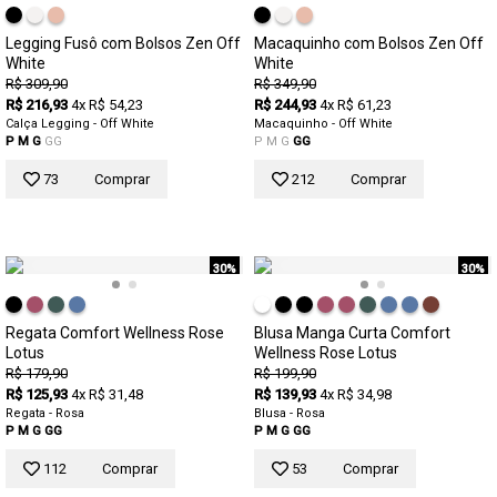
Legging Fusô com Bolsos Zen Off
Macaquinho com Bolsos Zen Off
White
White
R$ 309,90
R$ 349,90
R$ 216,93
4x R$ 54,23
R$ 244,93
4x R$ 61,23
Calça Legging - Off White
Macaquinho - Off White
P
M
G
GG
P
M
G
GG
73
Comprar
212
Comprar
30%
30%
Regata Comfort Wellness Rose
Blusa Manga Curta Comfort
Lotus
Wellness Rose Lotus
R$ 179,90
R$ 199,90
R$ 125,93
4x R$ 31,48
R$ 139,93
4x R$ 34,98
Regata - Rosa
Blusa - Rosa
P
M
G
GG
P
M
G
GG
112
Comprar
53
Comprar