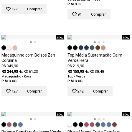
P
M
G
GG
127
Comprar
91
Comprar
30%
30%
Macaquinho com Bolsos Zen
Top Média Sustentação Calm
Coralina
Verde Hera
R$ 349,90
R$ 219,90
R$ 244,93
4x R$ 61,23
R$ 153,93
4x R$ 38,48
Macaquinho - Rosa
Top - Verde
P
M
G
GG
P
M
G
GG
127
Comprar
242
Comprar
30%
30%