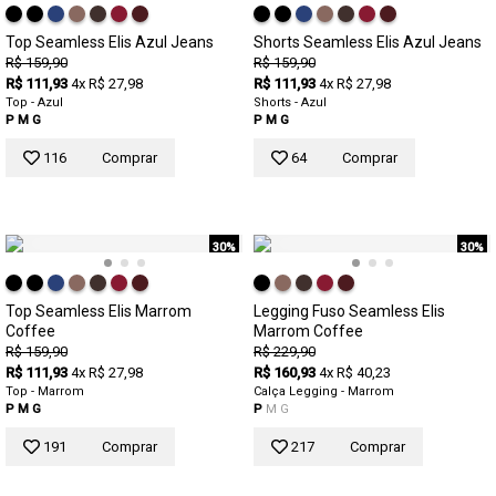
Top Seamless Elis Azul Jeans
Shorts Seamless Elis Azul Jeans
R$ 159,90
R$ 159,90
R$ 111,93
4x R$ 27,98
R$ 111,93
4x R$ 27,98
Top - Azul
Shorts - Azul
P
M
G
P
M
G
116
Comprar
64
Comprar
30%
30%
Top Seamless Elis Marrom
Legging Fuso Seamless Elis
Coffee
Marrom Coffee
R$ 159,90
R$ 229,90
R$ 111,93
4x R$ 27,98
R$ 160,93
4x R$ 40,23
Top - Marrom
Calça Legging - Marrom
P
M
G
P
M
G
191
Comprar
217
Comprar