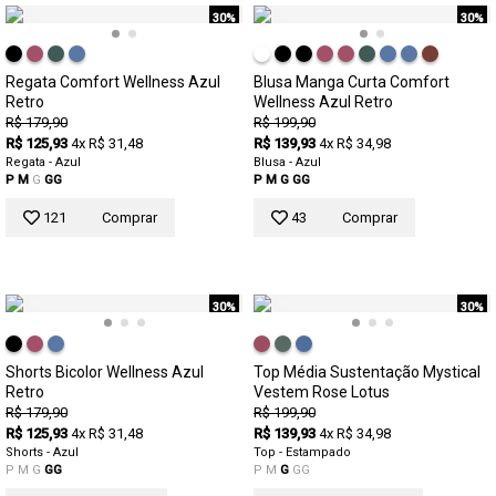
30%
30%
Regata Comfort Wellness Azul
Blusa Manga Curta Comfort
Retro
Wellness Azul Retro
R$ 179,90
R$ 199,90
R$ 125,93
4x R$ 31,48
R$ 139,93
4x R$ 34,98
Regata - Azul
Blusa - Azul
P
M
G
GG
P
M
G
GG
121
Comprar
43
Comprar
30%
30%
Shorts Bicolor Wellness Azul
Top Média Sustentação Mystical
Retro
Vestem Rose Lotus
R$ 179,90
R$ 199,90
R$ 125,93
4x R$ 31,48
R$ 139,93
4x R$ 34,98
Shorts - Azul
Top - Estampado
P
M
G
GG
P
M
G
GG