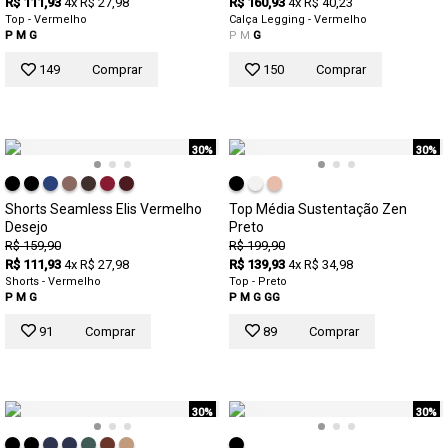
R$ 111,93
4x R$ 27,98
R$ 160,93
4x R$ 40,23
Top - Vermelho
Calça Legging - Vermelho
P
M
G
P
M
G
149
Comprar
150
Comprar
30%
30%
Shorts Seamless Elis Vermelho
Top Média Sustentação Zen
Desejo
Preto
R$ 159,90
R$ 199,90
R$ 111,93
4x R$ 27,98
R$ 139,93
4x R$ 34,98
Shorts - Vermelho
Top - Preto
P
M
G
P
M
G
GG
91
Comprar
89
Comprar
30%
30%