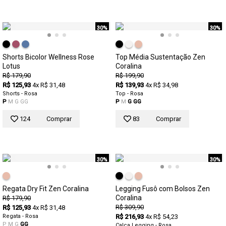
30%
30%
Shorts Bicolor Wellness Rose
Top Média Sustentação Zen
Lotus
Coralina
R$ 179,90
R$ 199,90
R$ 125,93
4x R$ 31,48
R$ 139,93
4x R$ 34,98
Shorts - Rosa
Top - Rosa
P
M
G
GG
P
M
G
GG
124
Comprar
83
Comprar
30%
30%
Regata Dry Fit Zen Coralina
Legging Fusô com Bolsos Zen
Coralina
R$ 179,90
R$ 309,90
R$ 125,93
4x R$ 31,48
Regata - Rosa
R$ 216,93
4x R$ 54,23
P
M
G
GG
Calça Legging - Rosa