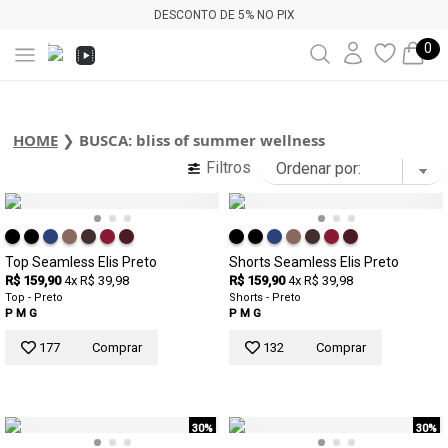
DESCONTO DE 5% NO PIX
0
HOME
❯
BUSCA: bliss of summer wellness
Filtros
Top Seamless Elis Preto
Shorts Seamless Elis Preto
R$ 159,90
4x R$ 39,98
R$ 159,90
4x R$ 39,98
Top - Preto
Shorts - Preto
P
M
G
P
M
G
177
Comprar
132
Comprar
30%
30%