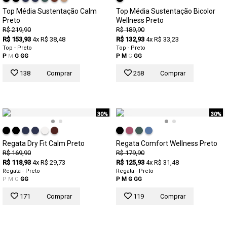
Top Média Sustentação Calm
Top Média Sustentação Bicolor
Preto
Wellness Preto
R$ 219,90
R$ 189,90
R$ 153,93
4x R$ 38,48
R$ 132,93
4x R$ 33,23
Top - Preto
Top - Preto
P
M
G
GG
P
M
G
GG
138
Comprar
258
Comprar
30%
30%
Regata Dry Fit Calm Preto
Regata Comfort Wellness Preto
R$ 169,90
R$ 179,90
R$ 118,93
4x R$ 29,73
R$ 125,93
4x R$ 31,48
Regata - Preto
Regata - Preto
P
M
G
GG
P
M
G
GG
171
Comprar
119
Comprar