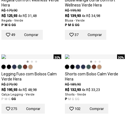
Regata Comfort Wellness Verde
Blusa Manga Curta Comfort
Hera
Wellness Verde Hera
R$ 179,90
R$ 199,90
R$ 125,93
4x R$ 31,48
R$ 139,93
4x R$ 34,98
Regata - Verde
Blusa - Verde
P
M
G
GG
P
M
G
GG
49
Comprar
37
Comprar
30%
30%
Legging Fuso com Bolsos Calm
Shorts com Bolso Calm Verde
Verde Hera
Hera
R$ 279,90
R$ 189,90
R$ 195,93
4x R$ 48,98
R$ 132,93
4x R$ 33,23
Calça Legging - Verde
Shorts - Verde
P
M
G
GG
P
M
G
GG
275
Comprar
102
Comprar