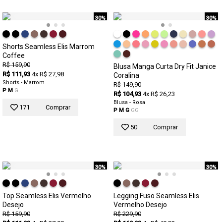
30%
30%
Shorts Seamless Elis Marrom
Coffee
R$ 159,90
Blusa Manga Curta Dry Fit Janice
R$ 111,93
4x R$ 27,98
Coralina
Shorts - Marrom
R$ 149,90
P
M
G
R$ 104,93
4x R$ 26,23
Blusa - Rosa
171
Comprar
P
M
G
GG
50
Comprar
30%
30%
Top Seamless Elis Vermelho
Legging Fuso Seamless Elis
Desejo
Vermelho Desejo
R$ 159,90
R$ 229,90